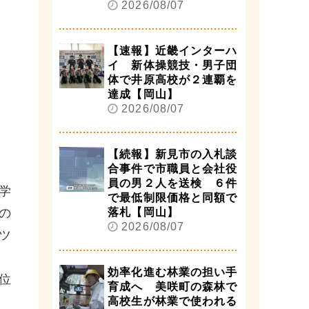
2026/08/07
【速報】近畿インターハ
イ 新体操競技・男子団
体で井原高校が２連覇を
達成【岡山】
2026/08/07
【続報】新見市の入札談
合事件で市職員と会社役
員の男２人を送検 ６件
学
で最低制限価格と同額で
の
落札【岡山】
2026/08/07
ツ
効率化進む林業の担い手
位
育成へ 美咲町の森林で
高校生が林業で使われる