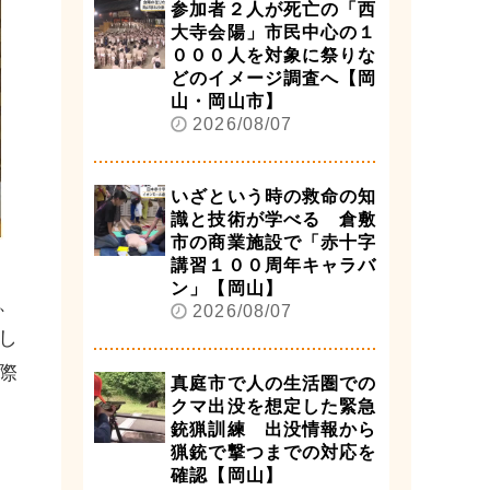
参加者２人が死亡の「西
大寺会陽」市民中心の１
０００人を対象に祭りな
どのイメージ調査へ【岡
山・岡山市】
2026/08/07
いざという時の救命の知
識と技術が学べる 倉敷
市の商業施設で「赤十字
講習１００周年キャラバ
ン」【岡山】
、
2026/08/07
し
際
真庭市で人の生活圏での
クマ出没を想定した緊急
銃猟訓練 出没情報から
猟銃で撃つまでの対応を
確認【岡山】