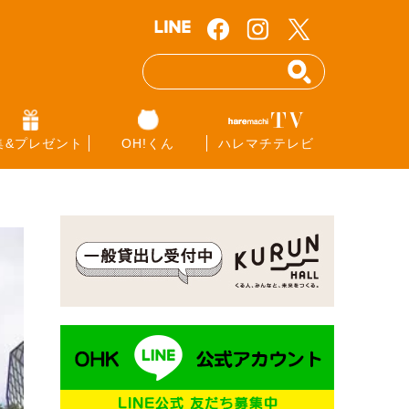
集&プレゼント
OH!くん
ハレマチテレビ