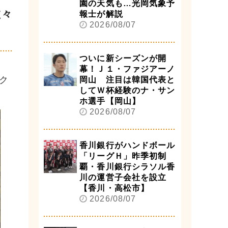
園の天気も…光岡気象予
数々
報士が解説
2026/08/07
ついに新シーズンが開
幕！Ｊ１・ファジアーノ
ク
岡山 注目は韓国代表と
してＷ杯経験のナ・サン
ホ選手【岡山】
2026/08/07
香川銀行がハンドボール
「リーグＨ」昨季初制
覇・香川銀行シラソル香
川の運営子会社を設立
【香川・高松市】
2026/08/07