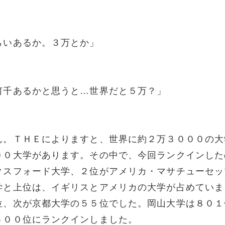
らいあるか。３万とか」
何千あるかと思うと…世界だと５万？」
ん。ＴＨＥによりますと、世界に約２万３０００の大
００大学があります。その中で、今回ランクインした
クスフォード大学、２位がアメリカ・マサチューセッ
学と上位は、イギリスとアメリカの大学が占めていま
位、次が京都大学の５５位でした。岡山大学は８０１
５００位にランクインしました。