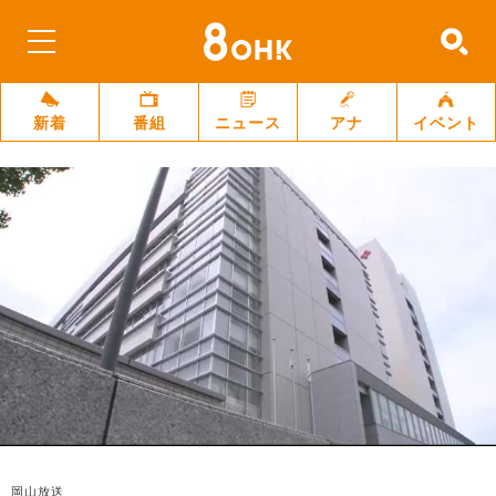
新着
番組
ニュース
アナ
イベント
岡山放送