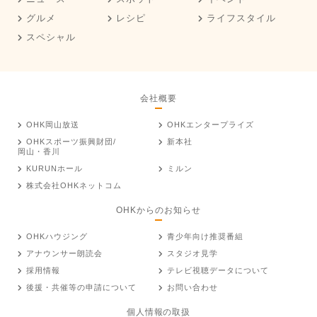
グルメ
レシピ
ライフスタイル
スペシャル
会社概要
OHK岡山放送
OHKエンタープライズ
OHKスポーツ振興財団/
新本社
岡山・香川
KURUNホール
ミルン
株式会社OHKネットコム
OHKからのお知らせ
OHKハウジング
青少年向け推奨番組
アナウンサー朗読会
スタジオ見学
採用情報
テレビ視聴データについて
後援・共催等の申請について
お問い合わせ
個人情報の取扱