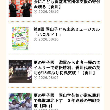
会にこども食堂運営団体支援の寄付
金贈る【香川】
2026/08/10
第8回 岡山子ども未来ミュージカル
「ハロルド！」
2026/08/10
夏の甲子園 満塁から走者一掃のタ
イムリーで逆転勝利。香川代表の英
明が15年ぶり初戦突破！【香川】
2026/08/09
夏の甲子園 岡山学芸館が逆転勝利
で鳥取城北下す ３年連続の初戦突
破【岡山】