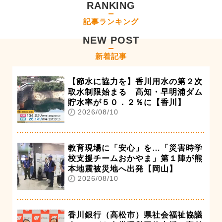
RANKING
記事ランキング
NEW POST
新着記事
【節水に協力を】香川用水の第２次
取水制限始まる 高知・早明浦ダム
貯水率が５０．２％に【香川】
2026/08/10
教育現場に「安心」を…「災害時学
校支援チームおかやま」第１陣が熊
本地震被災地へ出発【岡山】
2026/08/10
香川銀行（高松市）県社会福祉協議