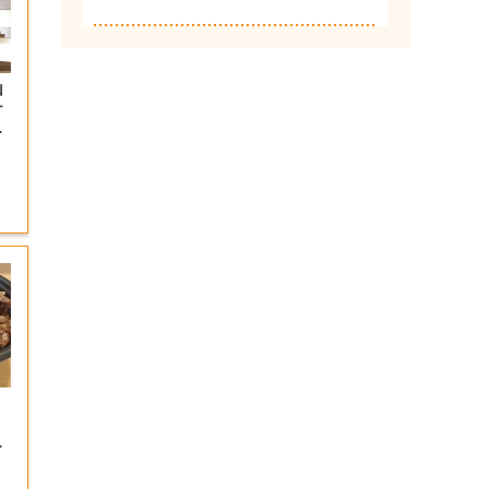
山
ナ
岡
内