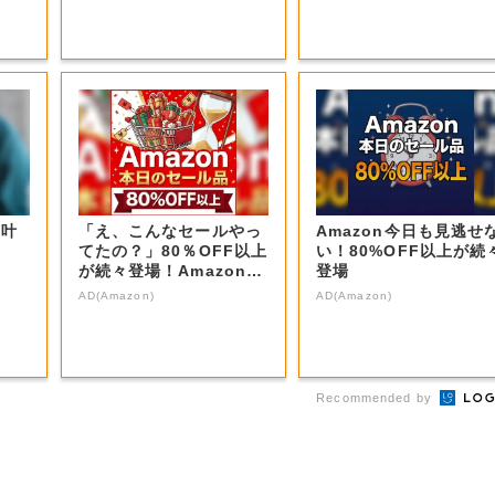
を叶
「え、こんなセールやっ
Amazon今日も見逃せ
てたの？」80％OFF以上
い！80%OFF以上が続
が続々登場！Amazonの
登場
本気が...
AD(Amazon)
AD(Amazon)
Recommended by