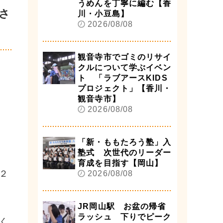
うめんを丁寧に編む【香
さ
川・小豆島】
2026/08/08
観音寺市でゴミのリサイ
クルについて学ぶイベン
ト 「ラブアースKIDS
プロジェクト」【香川・
観音寺市】
2026/08/08
「新・ももたろう塾」入
塾式 次世代のリーダー
育成を目指す【岡山】
２
2026/08/08
JR岡山駅 お盆の帰省
ラッシュ 下りでピーク
く