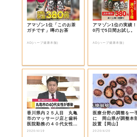
アマゾン1位「このお茶
アマゾン1位の実績！
ガチです」噂のお茶
0円で5日間お試し。
AD(ハーブ健康本舗)
AD(ハーブ健康本舗)
香川県内２５人目 丸亀
医療分野の調整を一
市のマッサージ店と歯科
に 岡山県が調整本
医院勤務の４０代女性が
設置【岡山】
新型コロナ感染...
2020/4/19
2020/4/20