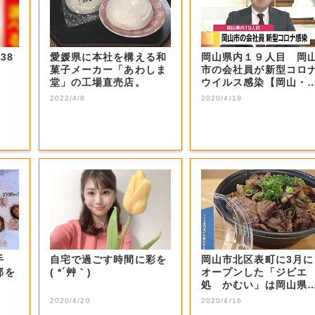
38
愛媛県に本社を構える和
岡山県内１９人目 岡
菓子メーカー「あわしま
市の会社員が新型コロ
堂」の工場直売店。
ウイルス感染【岡山・
山市】
2022/4/8
2020/4/19
手
自宅で過ごす時間に彩を
岡山市北区表町に3月に
部を
( *´艸｀)
オープンした「ジビエ
処 かむい」は岡山県
で捕獲されたイノ...
2020/4/20
2020/4/16