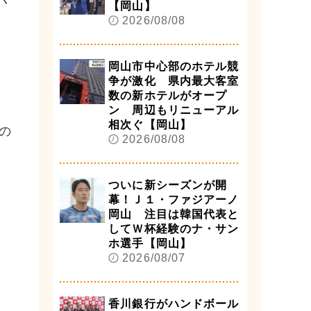
【岡山】
2026/08/08
岡山市中心部のホテル競
争が激化 県内最大客室
数の新ホテルがオープ
ン 周辺もリニューアル
相次ぐ【岡山】
の
2026/08/08
ついに新シーズンが開
幕！Ｊ１・ファジアーノ
岡山 注目は韓国代表と
してＷ杯経験のナ・サン
ホ選手【岡山】
2026/08/07
香川銀行がハンドボール