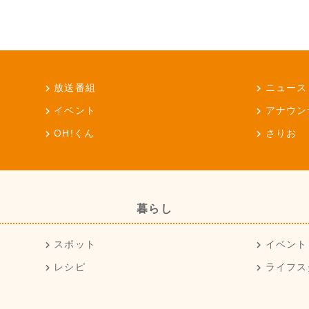
放送番組
ニュース
イベント
アナウン
OH!くん
さりお
暮らし
スポット
イベント
レシピ
ライフス