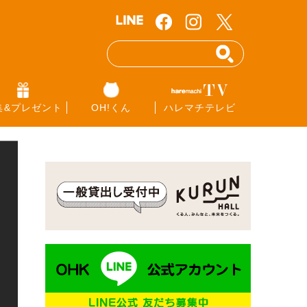
集&プレゼント
OH!くん
ハレマチテレビ