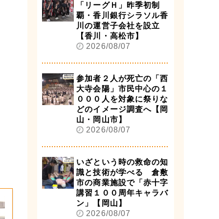
「リーグＨ」昨季初制
覇・香川銀行シラソル香
川の運営子会社を設立
【香川・高松市】
2026/08/07
参加者２人が死亡の「西
大寺会陽」市民中心の１
０００人を対象に祭りな
どのイメージ調査へ【岡
山・岡山市】
2026/08/07
いざという時の救命の知
識と技術が学べる 倉敷
市の商業施設で「赤十字
講習１００周年キャラバ
ン」【岡山】
2026/08/07