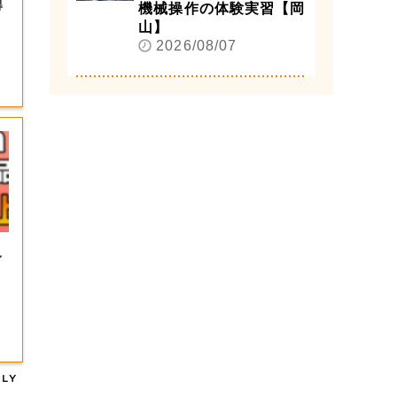
得
機械操作の体験実習【岡
山】
2026/08/07
」
イ