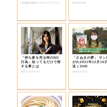
る【香川・善通...
AD(株式会社アルファーテクノ)
2022/5/25
「持ち家を売る時のNG
「さぬきの夢」 サン讃か
行為」知ってるだけで得
がわ2021年12月16
する事とは
送 | OHK
AD(イエウール)
2021/12/17