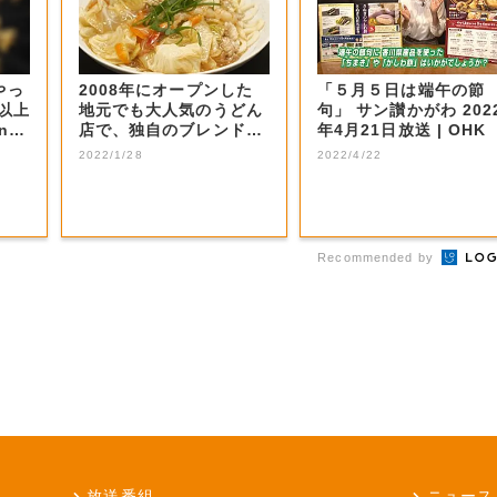
やっ
2008年にオープンした
「５月５日は端午の節
F以上
地元でも大人気のうどん
句」 サン讃かがわ 202
nの
店で、独自のブレンド小
年4月21日放送 | OHK
麦を使用して...
2022/1/28
2022/4/22
Recommended by
放送番組
ニュース