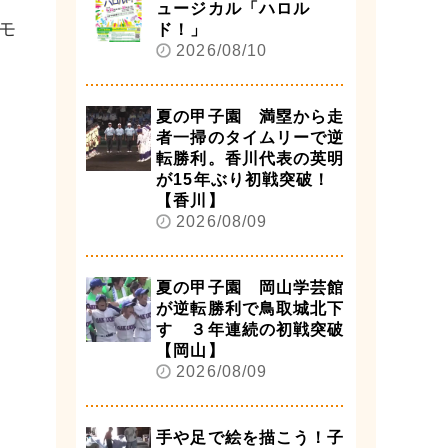
ュージカル「ハロル
モ
ド！」
2026/08/10
夏の甲子園 満塁から走
者一掃のタイムリーで逆
転勝利。香川代表の英明
が15年ぶり初戦突破！
【香川】
2026/08/09
夏の甲子園 岡山学芸館
が逆転勝利で鳥取城北下
す ３年連続の初戦突破
【岡山】
2026/08/09
手や足で絵を描こう！子