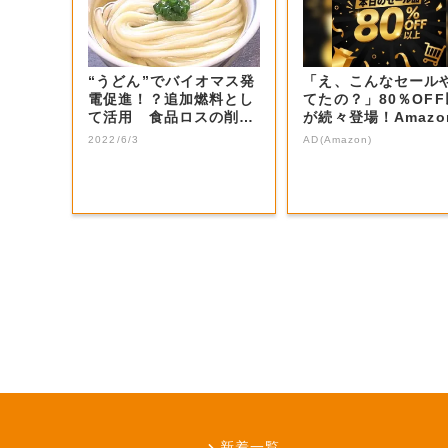
“うどん”でバイオマス発
「え、こんなセール
電促進！？追加燃料とし
てたの？」80％OF
て活用 食品ロスの削減
が続々登場！Amazo
にも【香川・...
本気が...
2022/6/3
AD(Amazon)
新着一覧