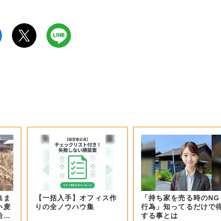
集ま
【一括入手】オフィス作
「持ち家を売る時のNG
小麦
りの全ノウハウ集
行為」知ってるだけで
始ま
する事とは