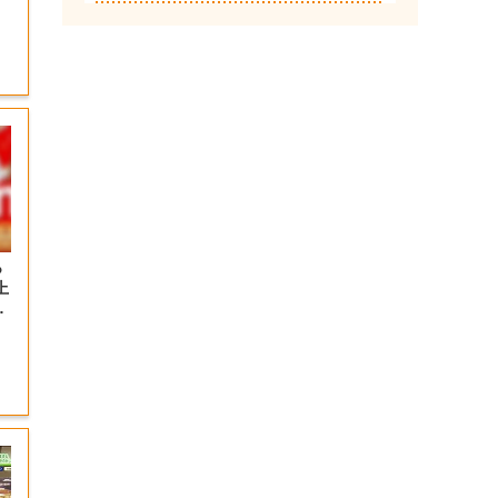
っ
上
の