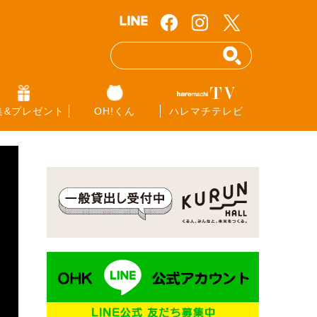
集&プレゼント
OH!くん
ハレマチテレビ