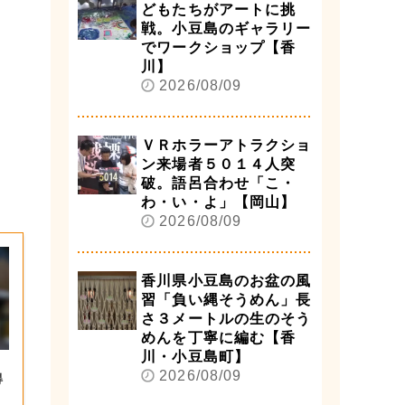
どもたちがアートに挑
戦。小豆島のギャラリー
でワークショップ【香
川】
2026/08/09
ＶＲホラーアトラクショ
ン来場者５０１４人突
破。語呂合わせ「こ・
わ・い・よ」【岡山】
2026/08/09
香川県小豆島のお盆の風
習「負い縄そうめん」長
さ３メートルの生のそう
めんを丁寧に編む【香
川・小豆島町】
2026/08/09
得