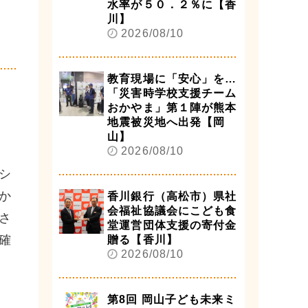
水率が５０．２％に【香
２
川】
2026/08/10
教育現場に「安心」を…
「災害時学校支援チーム
おかやま」第１陣が熊本
地震被災地へ出発【岡
山】
2026/08/10
シ
か
香川銀行（高松市）県社
会福祉協議会にこども食
さ
堂運営団体支援の寄付金
確
贈る【香川】
2026/08/10
第8回 岡山子ども未来ミ