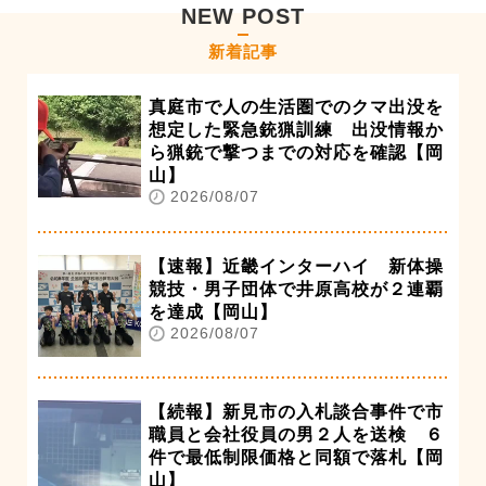
NEW POST
新着記事
真庭市で人の生活圏でのクマ出没を
想定した緊急銃猟訓練 出没情報か
ら猟銃で撃つまでの対応を確認【岡
山】
2026/08/07
【速報】近畿インターハイ 新体操
競技・男子団体で井原高校が２連覇
を達成【岡山】
2026/08/07
【続報】新見市の入札談合事件で市
職員と会社役員の男２人を送検 ６
件で最低制限価格と同額で落札【岡
山】