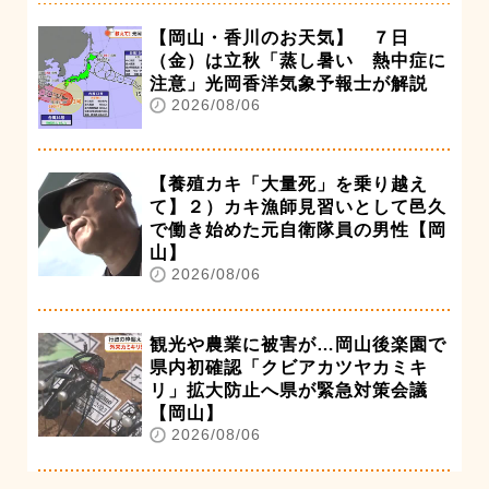
【岡山・香川のお天気】 ７日
（金）は立秋「蒸し暑い 熱中症に
注意」光岡香洋気象予報士が解説
2026/08/06
【養殖カキ「大量死」を乗り越え
て】２）カキ漁師見習いとして邑久
で働き始めた元自衛隊員の男性【岡
山】
2026/08/06
観光や農業に被害が…岡山後楽園で
県内初確認「クビアカツヤカミキ
リ」拡大防止へ県が緊急対策会議
【岡山】
2026/08/06