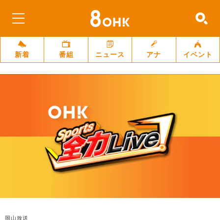
新着
番組
ニュース
アナ
イベント
岡山放送