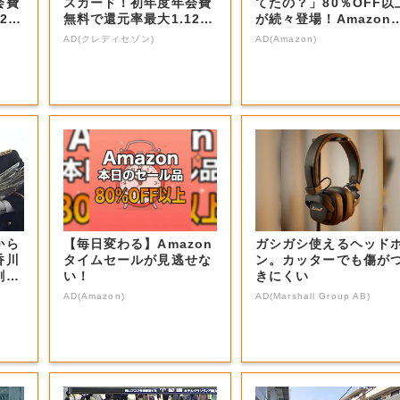
会費
スカード！初年度年会費
てたの？」80％OFF以
2
無料で還元率最大1.12
が続々登場！Amazon
5%
本気が...
AD(クレディセゾン)
AD(Amazon)
から
【毎日変わる】Amazon
ガシガシ使えるヘッド
香川
タイムセールが見逃せな
ン。カッターでも傷が
剛さ
い！
きにくい
AD(Amazon)
AD(Marshall Group AB)