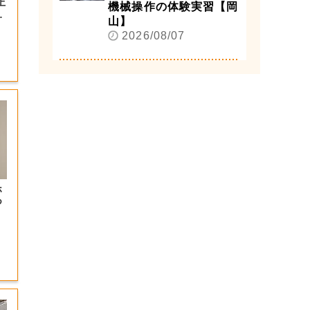
上
機械操作の体験実習【岡
の
山】
2026/08/07
ホ
つ