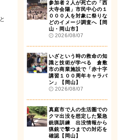
参加者２人が死亡の「西
大寺会陽」市民中心の１
０００人を対象に祭りな
と
どのイメージ調査へ【岡
山・岡山市】
2026/08/07
いざという時の救命の知
識と技術が学べる 倉敷
市の商業施設で「赤十字
講習１００周年キャラバ
ン」【岡山】
2026/08/07
真庭市で人の生活圏での
クマ出没を想定した緊急
銃猟訓練 出没情報から
猟銃で撃つまでの対応を
確認【岡山】