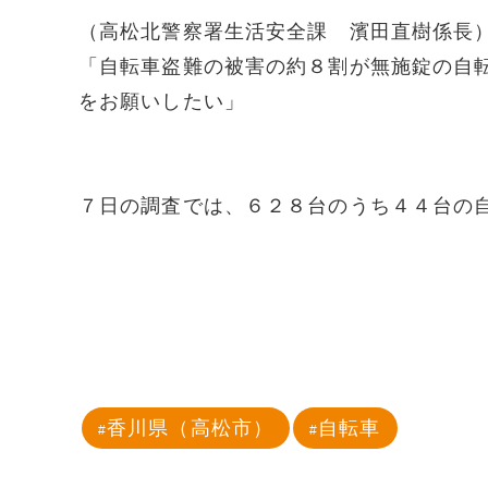
（高松北警察署生活安全課 濱田直樹係長
「自転車盗難の被害の約８割が無施錠の自
をお願いしたい」
７日の調査では、６２８台のうち４４台の
香川県（高松市）
自転車