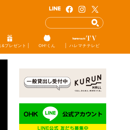
集&プレゼント
OH!くん
ハレマチテレビ