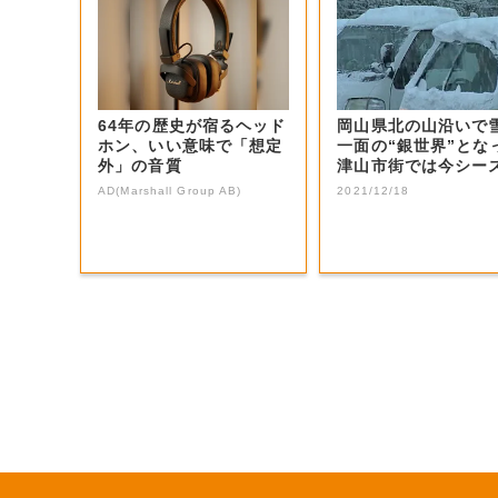
64年の歴史が宿るヘッド
岡山県北の山沿い
ホン、いい意味で「想定
一面の“銀世界”とな
外」の音質
津山市街では今シー
初の積雪を観...
AD(Marshall Group AB)
2021/12/18