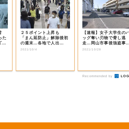
で雪
２５ポイント上昇も
【速報】女子大学生の
った
「まん延防止」解除後初
ッグ奪い刃物で脅し逃
ズン
の週末…各地で人出
走…岡山市事後強盗事
が“増加”【岡山・香...
件 男の行方を追う...
2021/10/4
2021/10/28
Recommended by