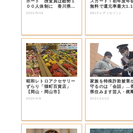
ポート 捜査員は総勢１
スカード！初年度年
００人体制に 香川県警
無料で還元率最大1.1
【香川】
5%
2022/5/19
AD(クレディセゾン)
昭和レトロアクセサリー
家族を特殊詐欺被害
ずらり「猫町百貨店」
守るのは「会話」…
【岡山・岡山市】
県住みます芸人・梶
んが一日警察署...
2020/4/9
2021/12/12