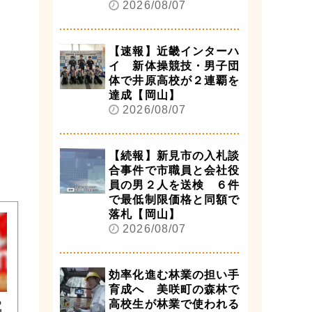
2026/08/07
【速報】近畿インターハ
イ 新体操競技・男子団
体で井原高校が２連覇を
達成【岡山】
2026/08/07
【続報】新見市の入札談
合事件で市職員と会社役
員の男２人を送検 ６件
で最低制限価格と同額で
落札【岡山】
2026/08/07
効率化進む林業の担い手
育成へ 美咲町の森林で
っ
高校生が林業で使われる