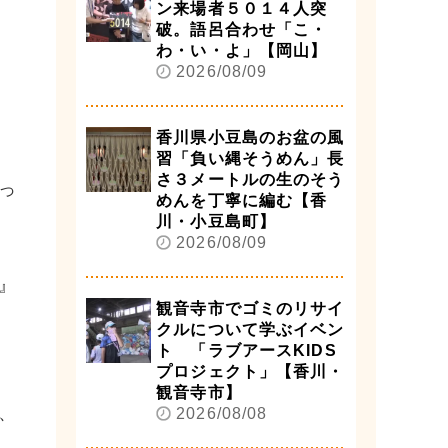
ン来場者５０１４人突
破。語呂合わせ「こ・
わ・い・よ」【岡山】
2026/08/09
香川県小豆島のお盆の風
習「負い縄そうめん」長
さ３メートルの生のそう
っ
めんを丁寧に編む【香
川・小豆島町】
2026/08/09
』
観音寺市でゴミのリサイ
クルについて学ぶイベン
ト 「ラブアースKIDS
プロジェクト」【香川・
観音寺市】
、
2026/08/08