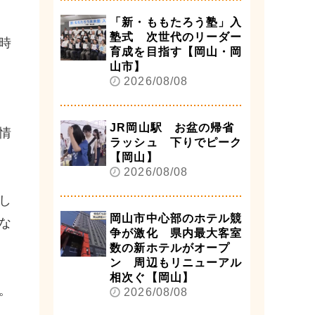
「新・ももたろう塾」入
塾式 次世代のリーダー
時
育成を目指す【岡山・岡
山市】
2026/08/08
JR岡山駅 お盆の帰省
情
ラッシュ 下りでピーク
【岡山】
2026/08/08
し
岡山市中心部のホテル競
な
争が激化 県内最大客室
数の新ホテルがオープ
ン 周辺もリニューアル
相次ぐ【岡山】
。
2026/08/08
。