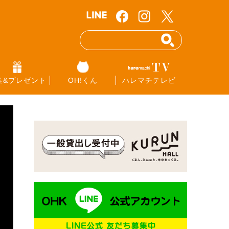
集&プレゼント
OH!くん
ハレマチテレビ