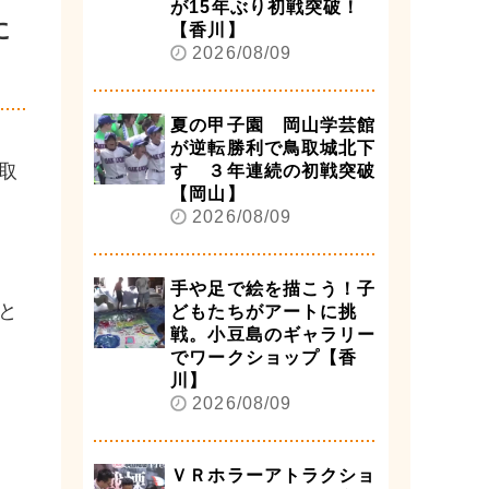
が15年ぶり初戦突破！
に
【香川】
2026/08/09
夏の甲子園 岡山学芸館
が逆転勝利で鳥取城北下
取
す ３年連続の初戦突破
【岡山】
2026/08/09
手や足で絵を描こう！子
と
どもたちがアートに挑
戦。小豆島のギャラリー
でワークショップ【香
川】
2026/08/09
ＶＲホラーアトラクショ