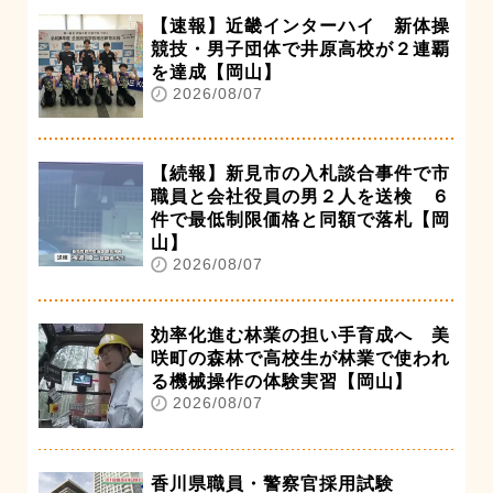
【速報】近畿インターハイ 新体操
競技・男子団体で井原高校が２連覇
を達成【岡山】
2026/08/07
【続報】新見市の入札談合事件で市
職員と会社役員の男２人を送検 ６
件で最低制限価格と同額で落札【岡
山】
2026/08/07
効率化進む林業の担い手育成へ 美
咲町の森林で高校生が林業で使われ
る機械操作の体験実習【岡山】
2026/08/07
香川県職員・警察官採用試験