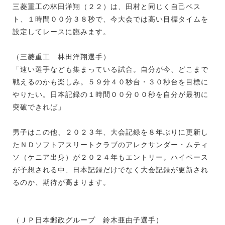
三菱重工の林田洋翔（２２）は、田村と同じく自己ベス
ト、１時間００分３８秒で、今大会では高い目標タイムを
設定してレースに臨みます。
（三菱重工 林田洋翔選手）
「速い選手なども集まっている試合。自分が今、どこまで
戦えるのかも楽しみ。５９分４０秒台・３０秒台を目標に
やりたい。日本記録の１時間００分００秒を自分が最初に
突破できれば」
男子はこの他、２０２３年、大会記録を８年ぶりに更新し
たＮＤソフトアスリートクラブのアレクサンダー・ムティ
ソ（ケニア出身）が２０２４年もエントリー。ハイペース
が予想される中、日本記録だけでなく大会記録が更新され
るのか、期待が高まります。
（ＪＰ日本郵政グループ 鈴木亜由子選手）