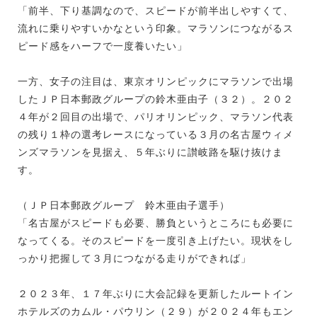
「前半、下り基調なので、スピードが前半出しやすくて、
流れに乗りやすいかなという印象。マラソンにつながるス
ピード感をハーフで一度養いたい」
一方、女子の注目は、東京オリンピックにマラソンで出場
したＪＰ日本郵政グループの鈴木亜由子（３２）。２０２
４年が２回目の出場で、パリオリンピック、マラソン代表
の残り１枠の選考レースになっている３月の名古屋ウィメ
ンズマラソンを見据え、５年ぶりに讃岐路を駆け抜けま
す。
（ＪＰ日本郵政グループ 鈴木亜由子選手）
「名古屋がスピードも必要、勝負というところにも必要に
なってくる。そのスピードを一度引き上げたい。現状をし
っかり把握して３月につながる走りができれば」
２０２３年、１７年ぶりに大会記録を更新したルートイン
ホテルズのカムル・パウリン（２９）が２０２４年もエン