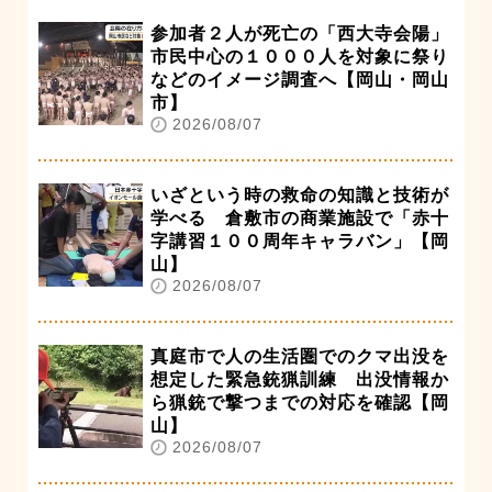
参加者２人が死亡の「西大寺会陽」
市民中心の１０００人を対象に祭り
などのイメージ調査へ【岡山・岡山
市】
2026/08/07
いざという時の救命の知識と技術が
学べる 倉敷市の商業施設で「赤十
字講習１００周年キャラバン」【岡
山】
2026/08/07
真庭市で人の生活圏でのクマ出没を
想定した緊急銃猟訓練 出没情報か
ら猟銃で撃つまでの対応を確認【岡
山】
2026/08/07