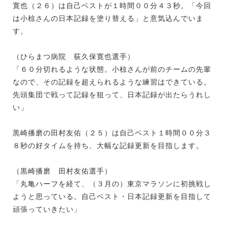
寛也（２６）は自己ベストが１時間００分４３秒。「今回
は小椋さんの日本記録を塗り替える」と意気込んでいま
す。
（ひらまつ病院 荻久保寛也選手）
「６０分切れるような状態。小椋さんが前のチームの先輩
なので、その記録を超えられるような練習はできている。
先頭集団で戦って記録を狙って、日本記録が出たらうれし
い」
黒崎播磨の田村友佑（２５）は自己ベスト１時間００分３
８秒の好タイムを持ち、大幅な記録更新を目指します。
（黒崎播磨 田村友佑選手）
「丸亀ハーフを経て、（３月の）東京マラソンに初挑戦し
ようと思っている。自己ベスト・日本記録更新を目指して
頑張っていきたい」