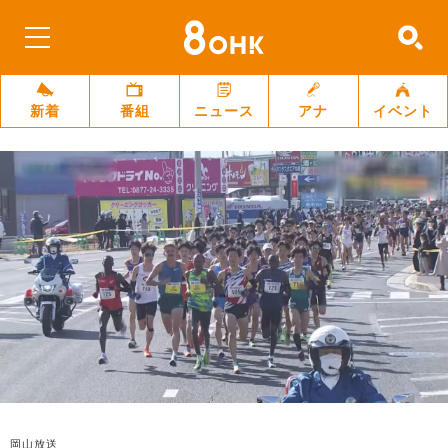
新着
番組
ニュース
アナ
イベント
岡山放送