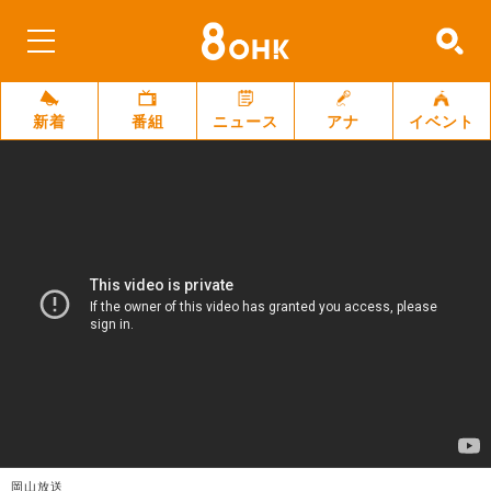
新着
番組
ニュース
アナ
イベント
岡山放送