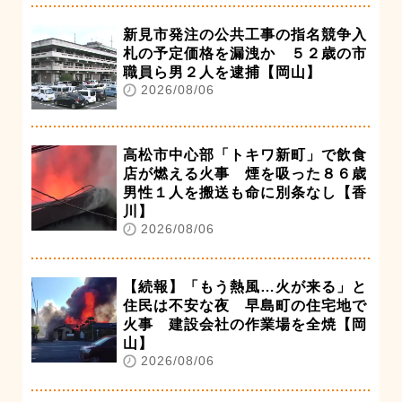
新見市発注の公共工事の指名競争入
札の予定価格を漏洩か ５２歳の市
職員ら男２人を逮捕【岡山】
2026/08/06
高松市中心部「トキワ新町」で飲食
店が燃える火事 煙を吸った８６歳
男性１人を搬送も命に別条なし【香
川】
2026/08/06
【続報】「もう熱風…火が来る」と
住民は不安な夜 早島町の住宅地で
火事 建設会社の作業場を全焼【岡
山】
2026/08/06