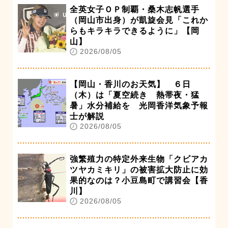
全英女子ＯＰ制覇・桑木志帆選手
（岡山市出身）が凱旋会見「これか
らもキラキラできるように」【岡
山】
2026/08/05
【岡山・香川のお天気】 ６日
（木）は「夏空続き 熱帯夜・猛
暑」水分補給を 光岡香洋気象予報
士が解説
2026/08/05
強繁殖力の特定外来生物「クビアカ
ツヤカミキリ」の被害拡大防止に効
果的なのは？小豆島町で講習会【香
川】
2026/08/05