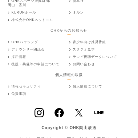
OHKスポーツ振興財団/
新本社
岡山・香川
KURUNホール
ミルン
株式会社OHKネットコム
OHKからのお知らせ
OHKハウジング
青少年向け推奨番組
アナウンサー朗読会
スタジオ見学
採用情報
テレビ視聴データについて
後援・共催等の申請について
お問い合わせ
個人情報の取扱
情報セキュリティ
個人情報について
免責事項
Copyright © OHK岡山放送