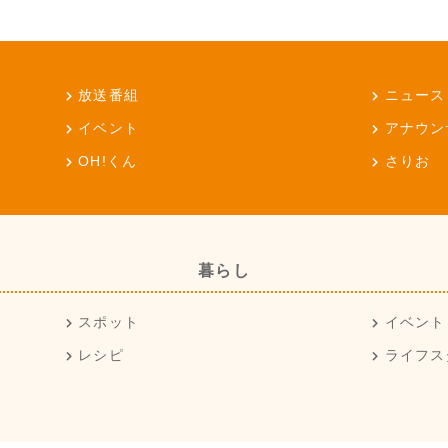
放送番組
ニュース
イベント
アナウン
OH!くん
さりお
暮らし
スポット
イベント
レシピ
ライフス