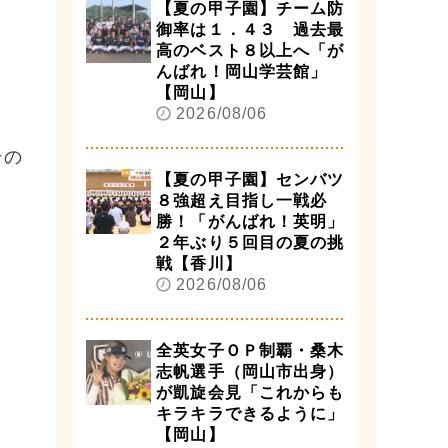
【夏の甲子園】チーム防
」
御率は１．４３ 過去最
高のベスト８以上へ「が
んばれ！岡山学芸館」
【岡山】
2026/08/06
その
【夏の甲子園】センバツ
８強超え目指し一戦必
勝！「がんばれ！英明」
２年ぶり５回目の夏の挑
戦【香川】
2026/08/06
全英女子ＯＰ制覇・桑木
志帆選手（岡山市出身）
が凱旋会見「これからも
キラキラできるように」
【岡山】