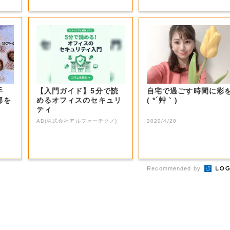
手
【入門ガイド】5分で読
自宅で過ごす時間に彩
部を
めるオフィスのセキュリ
( *´艸｀)
ティ
AD(株式会社アルファーテクノ)
2020/4/20
Recommended by