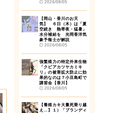
2026/08/05
【岡山・香川のお天
気】 ６日（木）は「夏
空続き 熱帯夜・猛暑」
水分補給を 光岡香洋気
象予報士が解説
2026/08/05
強繁殖力の特定外来生物
「クビアカツヤカミキ
リ」の被害拡大防止に効
果的なのは？小豆島町で
講習会【香川】
2026/08/05
【養殖カキ大量死乗り越
え…】１）「ブランディ