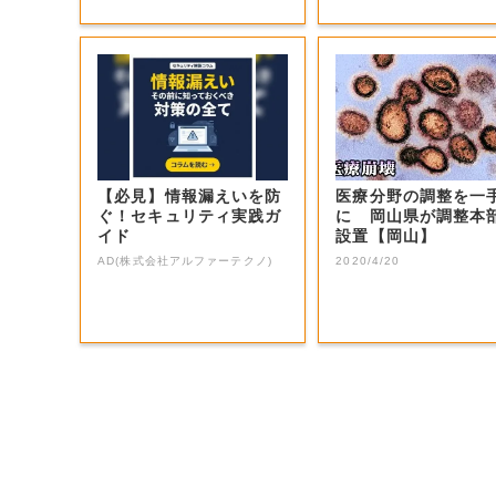
【必見】情報漏えいを防
医療分野の調整を一
ぐ！セキュリティ実践ガ
に 岡山県が調整本
イド
設置【岡山】
AD(株式会社アルファーテクノ)
2020/4/20