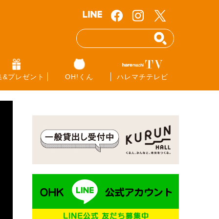
集&プレゼント
OH!くん
ハレマチテレビ