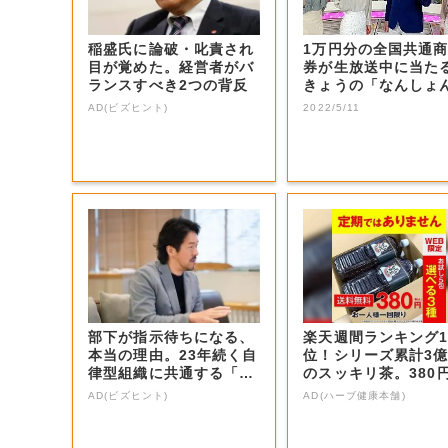
稲盛氏に論破・叱責され
1万円分の全国共通
目が覚めた。経営者がバ
券が生放送中に当た
ランスすべき2つの背反
きょうの「なんしょ
生電話クイズ」...
AD(ビズヒント)
2022/5/11
部下が指示待ちになる、
楽天週間ランキング
本当の理由。23年続く自
位！シリーズ累計3
律型組織に共通する「3
のスッキリ茶。380
つの要素」
お試し
AD(ビズヒント)
AD(ハーブ健康本舗)