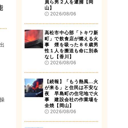
員ら男２人を逮捕【岡
能
山】
2026/08/06
高松市中心部「トキワ新
町」で飲食店が燃える火
出
事 煙を吸った８６歳男
性１人を搬送も命に別条
なし【香川】
2026/08/06
【続報】「もう熱風…火
が来る」と住民は不安な
夜 早島町の住宅地で火
操
事 建設会社の作業場を
全焼【岡山】
2026/08/06