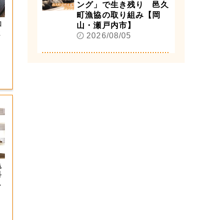
ング」で生き残り 邑久
町漁協の取り組み【岡
和
山・瀬戸内市】
ま
2026/08/05
亀
科
が