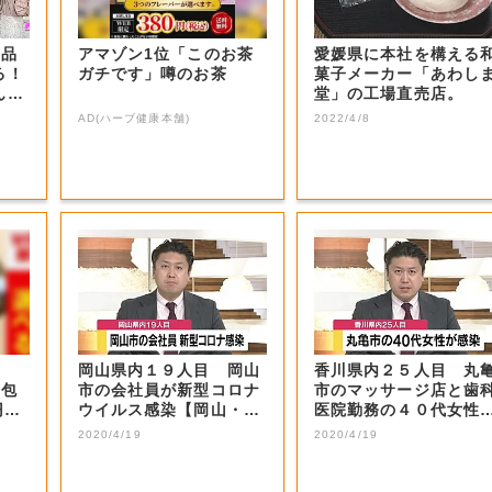
商品
アマゾン1位「このお茶
愛媛県に本社を構える
る！
ガチです」噂のお茶
菓子メーカー「あわし
ん？
堂」の工場直売店。
AD(ハーブ健康本舗)
2022/4/8
1
岡山県内１９人目 岡山
香川県内２５人目 丸
億包
市の会社員が新型コロナ
市のマッサージ店と歯
円で
ウイルス感染【岡山・岡
医院勤務の４０代女性
山市】
新型コロナ感染...
2020/4/19
2020/4/19