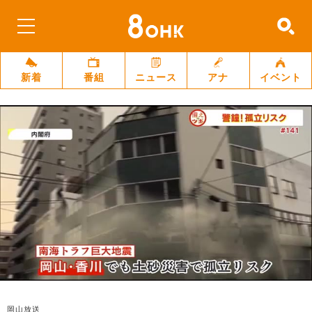
新着
番組
ニュース
アナ
イベント
岡山放送