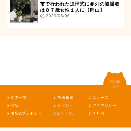
市で行われた追悼式に参列の被爆者
は８７歳女性１人に【岡山】
2026/08/06
新着一覧
放送番組
ニュース
特集
イベント
アナウンサー
募集&プレゼント
OH!くん
さりお