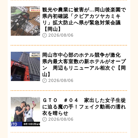
観光や農業に被害が…岡山後楽園で
県内初確認「クビアカツヤカミキ
リ」拡大防止へ県が緊急対策会議
【岡山】
2026/08/06
岡山市中心部のホテル競争が激化
県内最大客室数の新ホテルがオープ
ン 周辺もリニューアル相次ぐ【岡
山】
2026/08/06
ＧＴＯ ＃０４ 家出した女子生徒
に迫る魔の手！フェイク動画の濡れ
衣を晴らせ
2026/08/06