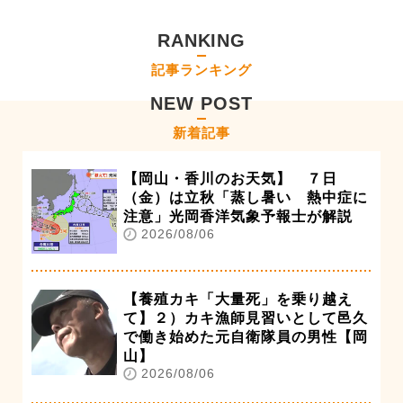
RANKING
記事ランキング
NEW POST
新着記事
【岡山・香川のお天気】 ７日
（金）は立秋「蒸し暑い 熱中症に
注意」光岡香洋気象予報士が解説
2026/08/06
【養殖カキ「大量死」を乗り越え
て】２）カキ漁師見習いとして邑久
で働き始めた元自衛隊員の男性【岡
山】
2026/08/06