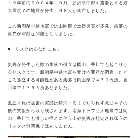
１９年前の２００４年１０月、新潟県中部を震源とする最
大震度７の地震が発生、６８人が死亡しました。
この新潟県中越地震では山間部で土砂災害が多発、集落の
孤立が深刻な問題となりました。
■「リスクはあなたにも」
災害が発生した際の集落の孤立は岡山、香川でも起こりう
るリスクです。新潟県中越地震を受け内閣府が調査したと
ころ孤立する可能性がある集落は岡山県で４７０カ所、香
川県で１７９カ所ありました。
孤立すれば被害の実態は解消するまで知られず救助やその
後の支援から取り残されます。南海トラフ巨大地震では岡
山、香川でも激しい揺れに伴う土砂災害が想定され孤立の
リスクと無関係ではありません。