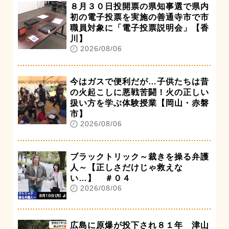
８月３０日投開票の県知事選で県内
初の電子投票を実施の善通寺市で市
職員対象に「電子投票説明会」【香
川】
2026/08/06
今はガスで便利だが…子供たちは昔
の火起こしに悪戦苦闘！火の正しい
扱い方を学ぶ体験授業【岡山・赤磐
市】
2026/08/06
ブラックトリック～裁きを操る弁護
人～【正しさだけじゃ救えな
い…】 ＃０４
2026/08/06
広島に原爆が投下され８１年 津山