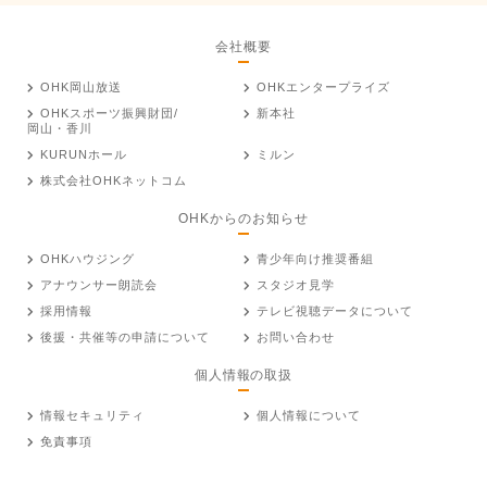
会社概要
OHK岡山放送
OHKエンタープライズ
OHKスポーツ振興財団/
新本社
岡山・香川
KURUNホール
ミルン
株式会社OHKネットコム
OHKからのお知らせ
OHKハウジング
青少年向け推奨番組
アナウンサー朗読会
スタジオ見学
採用情報
テレビ視聴データについて
後援・共催等の申請について
お問い合わせ
個人情報の取扱
情報セキュリティ
個人情報について
免責事項