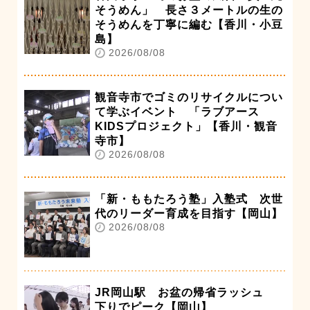
そうめん」 長さ３メートルの生の
そうめんを丁寧に編む【香川・小豆
島】
2026/08/08
観音寺市でゴミのリサイクルについ
て学ぶイベント 「ラブアース
KIDSプロジェクト」【香川・観音
寺市】
2026/08/08
「新・ももたろう塾」入塾式 次世
代のリーダー育成を目指す【岡山】
2026/08/08
JR岡山駅 お盆の帰省ラッシュ
下りでピーク【岡山】