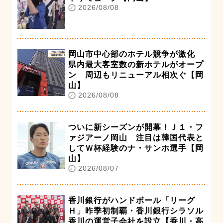
2026/08/08
岡山市中心部のホテル競争が激化
県内最大客室数の新ホテルがオープ
ン 周辺もリニューアル相次ぐ【岡
山】
2026/08/08
ついに新シーズンが開幕！Ｊ１・フ
ァジアーノ岡山 注目は韓国代表と
してＷ杯経験のナ・サンホ選手【岡
山】
2026/08/07
香川銀行がハンドボール「リーグ
Ｈ」昨季初制覇・香川銀行シラソル
香川の運営子会社を設立【香川・高