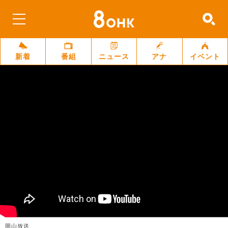
新着
番組
ニュース
アナ
イベント
岡山放送