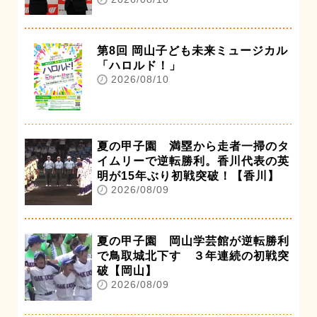
第8回 岡山子ども未来ミュージカル
「ハロルド！」
2026/08/10
夏の甲子園 満塁から走者一掃のタ
イムリーで逆転勝利。香川代表の英
明が15年ぶり初戦突破！【香川】
2026/08/09
夏の甲子園 岡山学芸館が逆転勝利
で鳥取城北下す ３年連続の初戦突
破【岡山】
2026/08/09