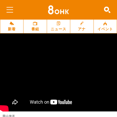
新着
番組
ニュース
アナ
イベント
岡山放送