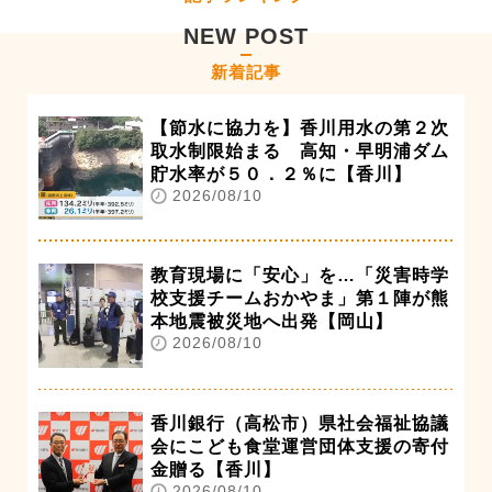
NEW POST
新着記事
【節水に協力を】香川用水の第２次
取水制限始まる 高知・早明浦ダム
貯水率が５０．２％に【香川】
2026/08/10
教育現場に「安心」を…「災害時学
校支援チームおかやま」第１陣が熊
本地震被災地へ出発【岡山】
2026/08/10
香川銀行（高松市）県社会福祉協議
会にこども食堂運営団体支援の寄付
金贈る【香川】
2026/08/10