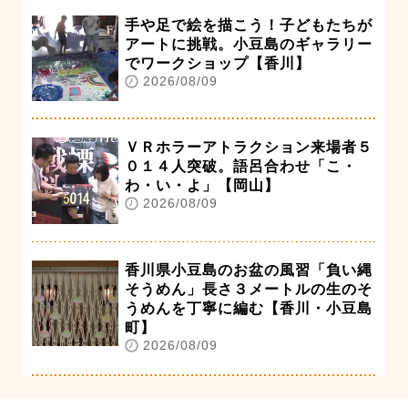
手や足で絵を描こう！子どもたちが
アートに挑戦。小豆島のギャラリー
でワークショップ【香川】
2026/08/09
ＶＲホラーアトラクション来場者５
０１４人突破。語呂合わせ「こ・
わ・い・よ」【岡山】
2026/08/09
香川県小豆島のお盆の風習「負い縄
そうめん」長さ３メートルの生のそ
うめんを丁寧に編む【香川・小豆島
町】
2026/08/09