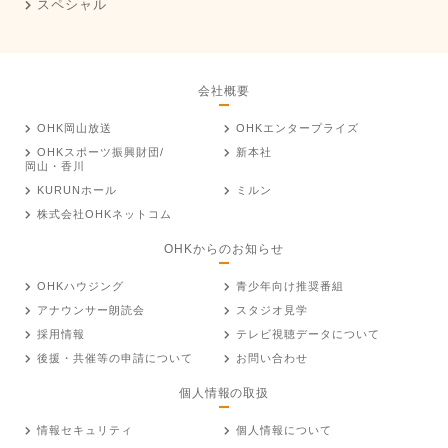
スペシャル
会社概要
OHK岡山放送
OHKエンタープライズ
OHKスポーツ振興財団/
新本社
岡山・香川
KURUNホール
ミルン
株式会社OHKネットコム
OHKからのお知らせ
OHKハウジング
青少年向け推奨番組
アナウンサー朗読会
スタジオ見学
採用情報
テレビ視聴データについて
後援・共催等の申請について
お問い合わせ
個人情報の取扱
情報セキュリティ
個人情報について