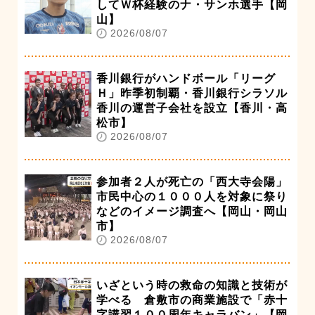
してＷ杯経験のナ・サンホ選手【岡
山】
2026/08/07
香川銀行がハンドボール「リーグ
Ｈ」昨季初制覇・香川銀行シラソル
香川の運営子会社を設立【香川・高
松市】
2026/08/07
参加者２人が死亡の「西大寺会陽」
市民中心の１０００人を対象に祭り
などのイメージ調査へ【岡山・岡山
市】
2026/08/07
いざという時の救命の知識と技術が
学べる 倉敷市の商業施設で「赤十
字講習１００周年キャラバン」【岡