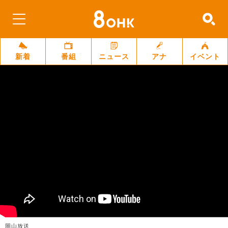
新着
番組
ニュース
アナ
イベント
岡山放送