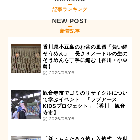
記事ランキング
NEW POST
新着記事
香川県小豆島のお盆の風習「負い縄
そうめん」 長さ３メートルの生の
そうめんを丁寧に編む【香川・小豆
島】
2026/08/08
観音寺市でゴミのリサイクルについ
て学ぶイベント 「ラブアース
KIDSプロジェクト」【香川・観音
寺市】
2026/08/08
「新・ももたろう塾」入塾式 次世