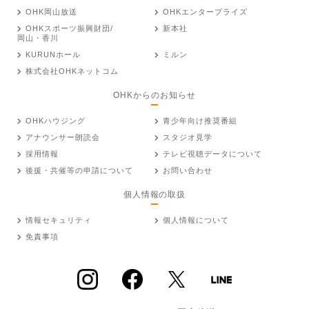
OHK岡山放送
OHKエンタープライズ
OHKスポーツ振興財団/
新本社
岡山・香川
KURUNホール
ミルン
株式会社OHKネットコム
OHKからのお知らせ
OHKハウジング
青少年向け推奨番組
アナウンサー朗読会
スタジオ見学
採用情報
テレビ視聴データについて
後援・共催等の申請について
お問い合わせ
個人情報の取扱
情報セキュリティ
個人情報について
免責事項