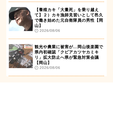
【養殖カキ「大量死」を乗り越え
て】２）カキ漁師見習いとして邑久
で働き始めた元自衛隊員の男性【岡
山】
2026/08/06
観光や農業に被害が…岡山後楽園で
県内初確認「クビアカツヤカミキ
リ」拡大防止へ県が緊急対策会議
【岡山】
2026/08/06