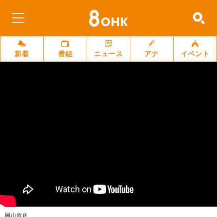
新着
番組
ニュース
アナ
イベント
岡山放送