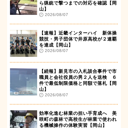
ら猟銃で撃つまでの対応を確認【岡
山】
2026/08/07
【速報】近畿インターハイ 新体操
競技・男子団体で井原高校が２連覇
を達成【岡山】
2026/08/07
【続報】新見市の入札談合事件で市
職員と会社役員の男２人を送検 ６
件で最低制限価格と同額で落札【岡
山】
2026/08/07
効率化進む林業の担い手育成へ 美
咲町の森林で高校生が林業で使われ
る機械操作の体験実習【岡山】