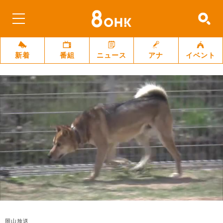
新着
番組
ニュース
アナ
イベント
岡山放送