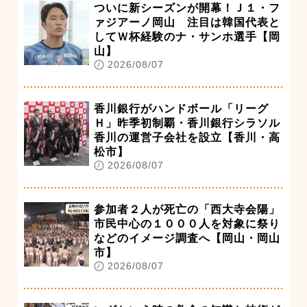
ついに新シーズンが開幕！Ｊ１・フ
ァジアーノ岡山 注目は韓国代表と
してＷ杯経験のナ・サンホ選手【岡
山】
2026/08/07
香川銀行がハンドボール「リーグ
Ｈ」昨季初制覇・香川銀行シラソル
香川の運営子会社を設立【香川・高
松市】
2026/08/07
参加者２人が死亡の「西大寺会陽」
市民中心の１０００人を対象に祭り
などのイメージ調査へ【岡山・岡山
市】
2026/08/07