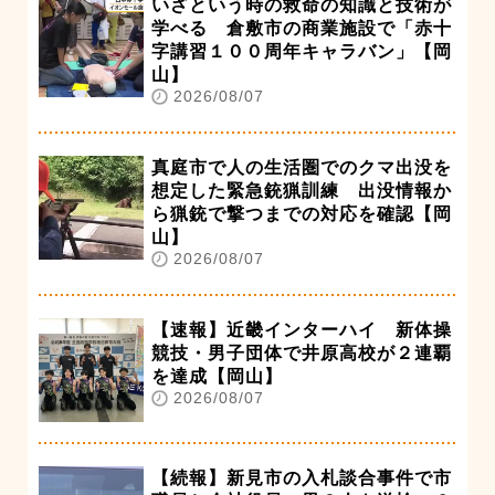
いざという時の救命の知識と技術が
学べる 倉敷市の商業施設で「赤十
字講習１００周年キャラバン」【岡
山】
2026/08/07
真庭市で人の生活圏でのクマ出没を
想定した緊急銃猟訓練 出没情報か
ら猟銃で撃つまでの対応を確認【岡
山】
2026/08/07
【速報】近畿インターハイ 新体操
競技・男子団体で井原高校が２連覇
を達成【岡山】
2026/08/07
【続報】新見市の入札談合事件で市