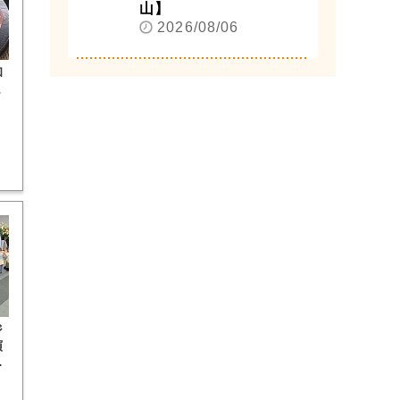
山】
2026/08/06
和
ま
ジ
演
射