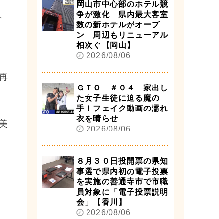
岡山市中心部のホテル競
、
争が激化 県内最大客室
数の新ホテルがオープ
ン 周辺もリニューアル
相次ぐ【岡山】
2026/08/06
再
ＧＴＯ ＃０４ 家出し
た女子生徒に迫る魔の
手！フェイク動画の濡れ
衣を晴らせ
美
2026/08/06
８月３０日投開票の県知
事選で県内初の電子投票
を実施の善通寺市で市職
員対象に「電子投票説明
会」【香川】
2026/08/06