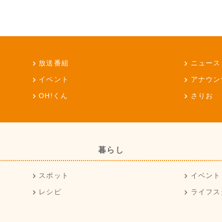
放送番組
ニュース
イベント
アナウン
OH!くん
さりお
暮らし
スポット
イベント
レシピ
ライフス