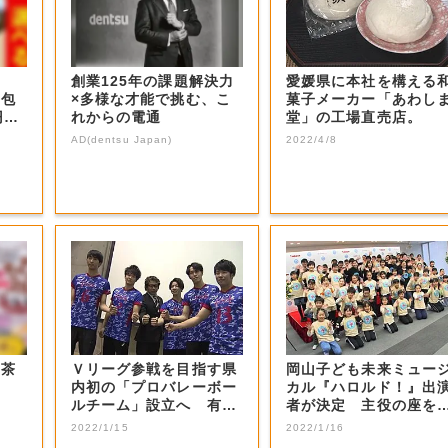
1
創業125年の課題解決力
愛媛県に本社を構える
億包
×多様な才能で挑む、こ
菓子メーカー「あわし
円で
れからの電通
堂」の工場直売店。
AD(dentsu Japan)
2022/4/8
お茶
Ｖリーグ参戦を目指す県
岡山子ども未来ミュー
内初の「プロバレーボー
カル『ハロルド！』出
ルチーム」設立へ 有望
者が決定 主役の座を
選手などの受け...
止めた感想は…...
2022/1/15
2022/1/16