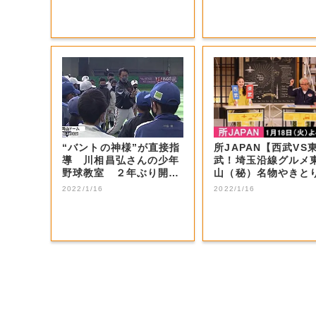
“バントの神様”が直接指
所JAPAN【西武VS
導 川相昌弘さんの少年
武！埼玉沿線グルメ
野球教室 ２年ぶり開催
山（秘）名物やきと
【岡山・岡山...
秩父ホルモン...
2022/1/16
2022/1/16