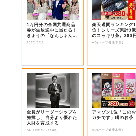
1万円分の全国共通商品
楽天週間ランキング
券が生放送中に当たる！
位！シリーズ累計3
きょうの「なんしょん？
のスッキリ茶。380
生電話クイズ」...
お試し
2022/5/11
AD(ハーブ健康本舗)
全員がリーダーシップを
アマゾン1位「この
発揮し、自分より優れた
ガチです」噂のお茶
人財を育成する
AD(dentsu Japan)
AD(ハーブ健康本舗)