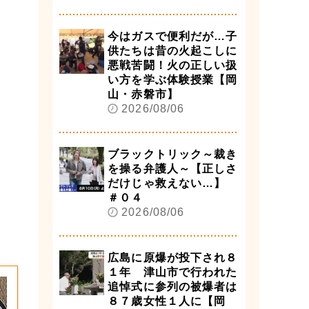
今はガスで便利だが…子
供たちは昔の火起こしに
悪戦苦闘！火の正しい扱
い方を学ぶ体験授業【岡
山・赤磐市】
2026/08/06
ブラックトリック～裁き
を操る弁護人～【正しさ
だけじゃ救えない…】
＃０４
2026/08/06
広島に原爆が投下され８
１年 津山市で行われた
追悼式に参列の被爆者は
８７歳女性１人に【岡