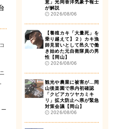
意」光岡香洋気象予報士
台
が解説
2026/08/06
【養殖カキ「大量死」を
乗り越えて】２）カキ漁
コ
師見習いとして邑久で働
き始めた元自衛隊員の男
性【岡山】
2026/08/06
ニ
。
観光や農業に被害が…岡
山後楽園で県内初確認
「クビアカツヤカミキ
リ」拡大防止へ県が緊急
対策会議【岡山】
リー
2026/08/06