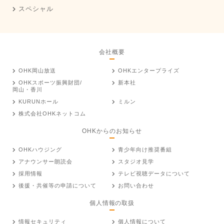
スペシャル
会社概要
OHK岡山放送
OHKエンタープライズ
OHKスポーツ振興財団/
新本社
岡山・香川
KURUNホール
ミルン
株式会社OHKネットコム
OHKからのお知らせ
OHKハウジング
青少年向け推奨番組
アナウンサー朗読会
スタジオ見学
採用情報
テレビ視聴データについて
後援・共催等の申請について
お問い合わせ
個人情報の取扱
情報セキュリティ
個人情報について