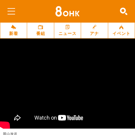
新着
番組
ニュース
アナ
イベント
岡山放送