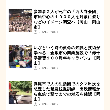
参加者２人が死亡の「西大寺会陽」
市民中心の１０００人を対象に祭り
などのイメージ調査へ【岡山・岡山
市】
2026/08/07
いざという時の救命の知識と技術が
学べる 倉敷市の商業施設で「赤十
字講習１００周年キャラバン」【岡
山】
2026/08/07
真庭市で人の生活圏でのクマ出没を
想定した緊急銃猟訓練 出没情報か
ら猟銃で撃つまでの対応を確認【岡
山】
2026/08/07