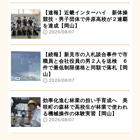
【速報】近畿インターハイ 新体操
競技・男子団体で井原高校が２連覇
を達成【岡山】
2026/08/07
【続報】新見市の入札談合事件で市
職員と会社役員の男２人を送検 ６
件で最低制限価格と同額で落札【岡
山】
2026/08/07
効率化進む林業の担い手育成へ 美
咲町の森林で高校生が林業で使われ
る機械操作の体験実習【岡山】
2026/08/07