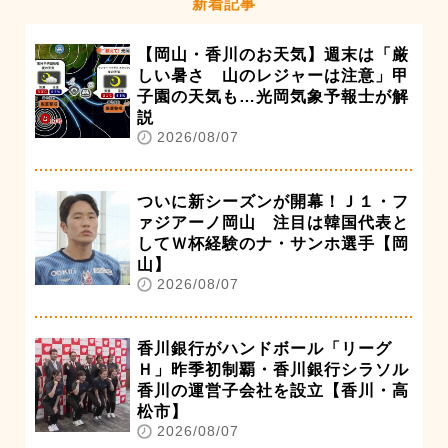
新着記事
【岡山・香川のお天気】週末は「厳
しい暑さ 山のレジャーは注意」甲
子園の天気も…光岡気象予報士が解
説
2026/08/07
ついに新シーズンが開幕！Ｊ１・フ
ァジアーノ岡山 注目は韓国代表と
してＷ杯経験のナ・サンホ選手【岡
山】
2026/08/07
香川銀行がハンドボール「リーグ
Ｈ」昨季初制覇・香川銀行シラソル
香川の運営子会社を設立【香川・高
松市】
2026/08/07