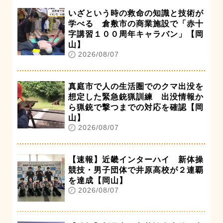
いざという時の救命の知識と技術が
学べる 倉敷市の商業施設で「赤十
字講習１００周年キャラバン」【岡
山】
2026/08/07
真庭市で人の生活圏でのクマ出没を
想定した緊急銃猟訓練 出没情報か
ら猟銃で撃つまでの対応を確認【岡
山】
2026/08/07
【速報】近畿インターハイ 新体操
競技・男子団体で井原高校が２連覇
を達成【岡山】
2026/08/07