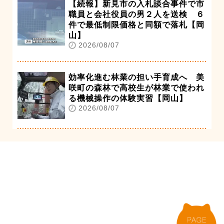
【続報】新見市の入札談合事件で市
職員と会社役員の男２人を送検 ６
件で最低制限価格と同額で落札【岡
山】
2026/08/07
効率化進む林業の担い手育成へ 美
咲町の森林で高校生が林業で使われ
る機械操作の体験実習【岡山】
2026/08/07