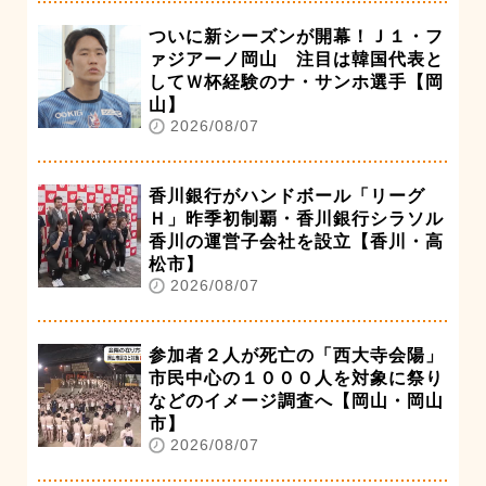
ついに新シーズンが開幕！Ｊ１・フ
ァジアーノ岡山 注目は韓国代表と
してＷ杯経験のナ・サンホ選手【岡
山】
2026/08/07
香川銀行がハンドボール「リーグ
Ｈ」昨季初制覇・香川銀行シラソル
香川の運営子会社を設立【香川・高
松市】
2026/08/07
参加者２人が死亡の「西大寺会陽」
市民中心の１０００人を対象に祭り
などのイメージ調査へ【岡山・岡山
市】
2026/08/07