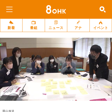
新着
番組
ニュース
アナ
イベント
岡山放送