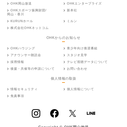
OHK岡山放送
OHKエンタープライズ
OHKスポーツ振興財団/
新本社
岡山・香川
KURUNホール
ミルン
株式会社OHKネットコム
OHKからのお知らせ
OHKハウジング
青少年向け推奨番組
アナウンサー朗読会
スタジオ見学
採用情報
テレビ視聴データについて
後援・共催等の申請について
お問い合わせ
個人情報の取扱
情報セキュリティ
個人情報について
免責事項