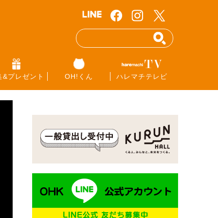
集&プレゼント
OH!くん
ハレマチテレビ