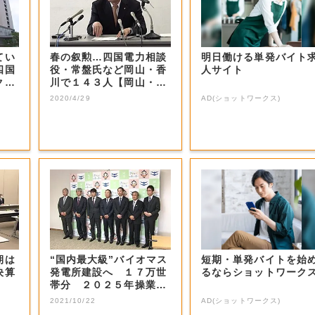
てい
春の叙勲…四国電力相談
明日働ける単発バイト
四国
役・常盤氏など岡山・香
人サイト
クチ
川で１４３人【岡山・香
川】
2020/4/29
AD(ショットワークス)
期は
“国内最大級”バイオマス
短期・単発バイトを始
決算
発電所建設へ １７万世
るならショットワーク
帯分 ２０２５年操業開
始目指す【香...
2021/10/22
AD(ショットワークス)