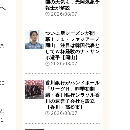
園の天気も…光岡気象予
へ
報士が解説
2026/08/07
ついに新シーズンが開
幕！Ｊ１・ファジアーノ
ま
岡山 注目は韓国代表と
してＷ杯経験のナ・サン
ホ選手【岡山】
2026/08/07
に
香川銀行がハンドボール
「リーグＨ」昨季初制
覇・香川銀行シラソル香
川の運営子会社を設立
【香川・高松市】
と
2026/08/07
１