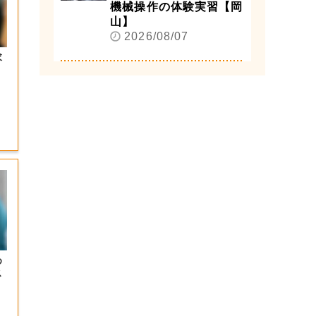
機械操作の体験実習【岡
山】
2026/08/07
求
め
ス