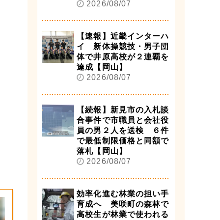
2026/08/07
【速報】近畿インターハ
イ 新体操競技・男子団
体で井原高校が２連覇を
達成【岡山】
2026/08/07
【続報】新見市の入札談
合事件で市職員と会社役
員の男２人を送検 ６件
で最低制限価格と同額で
落札【岡山】
2026/08/07
効率化進む林業の担い手
育成へ 美咲町の森林で
高校生が林業で使われる