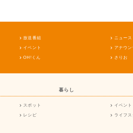
放送番組
ニュース
イベント
アナウン
OH!くん
さりお
暮らし
スポット
イベント
レシピ
ライフス