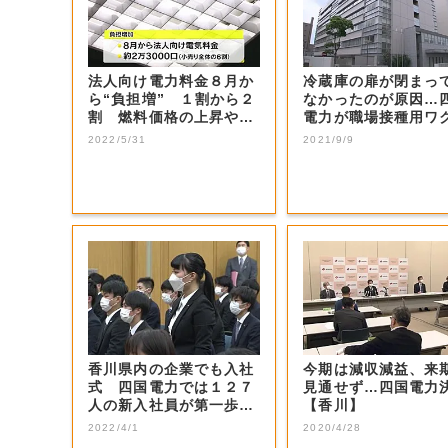
法人向け電力料金８月か
冷蔵庫の扉が閉まっ
ら“負担増” １割から２
なかったのが原因…
割 燃料価格の上昇や円
電力が職場接種用ワ
安の影響で ...
ン２００回分廃...
2022/5/31
2021/9/9
香川県内の企業でも入社
今期は減収減益、来
式 四国電力では１２７
見通せず…四国電力
人の新入社員が第一歩踏
【香川】
み出す【香川・...
2022/4/1
2020/4/28