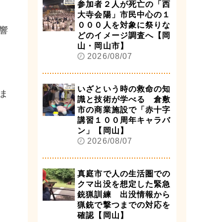
参加者２人が死亡の「西
大寺会陽」市民中心の１
０００人を対象に祭りな
響
どのイメージ調査へ【岡
山・岡山市】
2026/08/07
いざという時の救命の知
ま
識と技術が学べる 倉敷
市の商業施設で「赤十字
講習１００周年キャラバ
ン」【岡山】
2026/08/07
真庭市で人の生活圏での
クマ出没を想定した緊急
銃猟訓練 出没情報から
猟銃で撃つまでの対応を
確認【岡山】