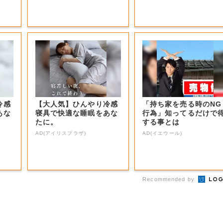
冷感
【大人気】ひんやり冷感
「持ち家を売る時のNG
あな
寝具で快適な睡眠をあな
行為」知ってるだけで
たに。
する事とは
AD(アイリスプラザ)
AD(イエウール)
Recommended by