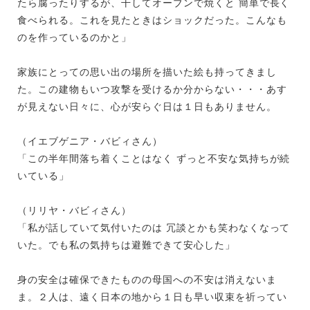
たら腐ったりするが、干してオーブンで焼くと 簡単で長く
食べられる。これを見たときはショックだった。こんなも
のを作っているのかと」
家族にとっての思い出の場所を描いた絵も持ってきまし
た。この建物もいつ攻撃を受けるか分からない・・・あす
が見えない日々に、心が安らぐ日は１日もありません。
（イエブゲニア・バビィさん）
「この半年間落ち着くことはなく ずっと不安な気持ちが続
いている」
（リリヤ・バビィさん）
「私が話していて気付いたのは 冗談とかも笑わなくなって
いた。でも私の気持ちは避難できて安心した」
身の安全は確保できたものの母国への不安は消えないま
ま。２人は、遠く日本の地から１日も早い収束を祈ってい