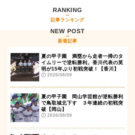
RANKING
記事ランキング
NEW POST
新着記事
夏の甲子園 満塁から走者一掃のタ
イムリーで逆転勝利。香川代表の英
明が15年ぶり初戦突破！【香川】
2026/08/09
夏の甲子園 岡山学芸館が逆転勝利
で鳥取城北下す ３年連続の初戦突
破【岡山】
2026/08/09