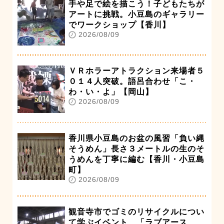
手や足で絵を描こう！子どもたちが
アートに挑戦。小豆島のギャラリー
でワークショップ【香川】
2026/08/09
ＶＲホラーアトラクション来場者５
０１４人突破。語呂合わせ「こ・
わ・い・よ」【岡山】
2026/08/09
香川県小豆島のお盆の風習「負い縄
そうめん」長さ３メートルの生のそ
うめんを丁寧に編む【香川・小豆島
町】
2026/08/09
観音寺市でゴミのリサイクルについ
て学ぶイベント 「ラブアース