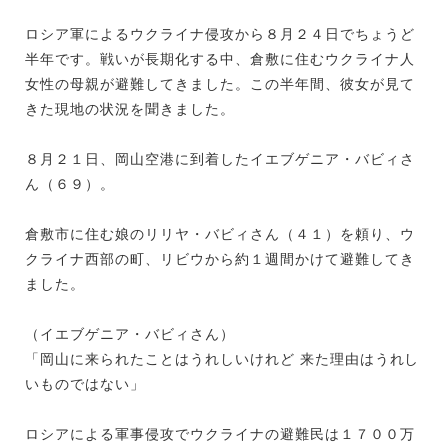
ロシア軍によるウクライナ侵攻から８月２４日でちょうど
半年です。戦いが長期化する中、倉敷に住むウクライナ人
女性の母親が避難してきました。この半年間、彼女が見て
きた現地の状況を聞きました。
８月２１日、岡山空港に到着したイエブゲニア・バビィさ
ん（６９）。
倉敷市に住む娘のリリヤ・バビィさん（４１）を頼り、ウ
クライナ西部の町、リビウから約１週間かけて避難してき
ました。
（イエブゲニア・バビィさん）
「岡山に来られたことはうれしいけれど 来た理由はうれし
いものではない」
ロシアによる軍事侵攻でウクライナの避難民は１７００万