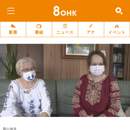
新着
番組
ニュース
アナ
イベント
岡山放送