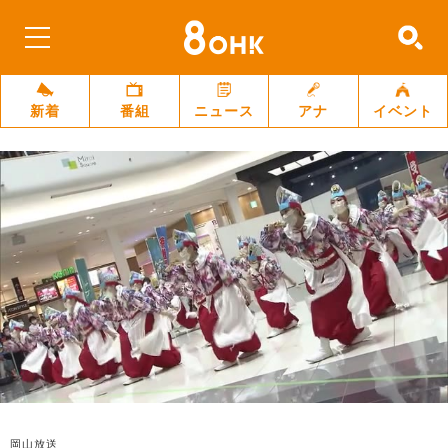
新着
番組
ニュース
アナ
イベント
岡山放送