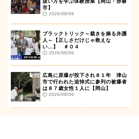
扱い方を学ぶ体験授業【岡山・赤磐
市】
2026/08/06
ブラックトリック～裁きを操る弁護
人～【正しさだけじゃ救えな
い…】 ＃０４
2026/08/06
広島に原爆が投下され８１年 津山
市で行われた追悼式に参列の被爆者
は８７歳女性１人に【岡山】
2026/08/06