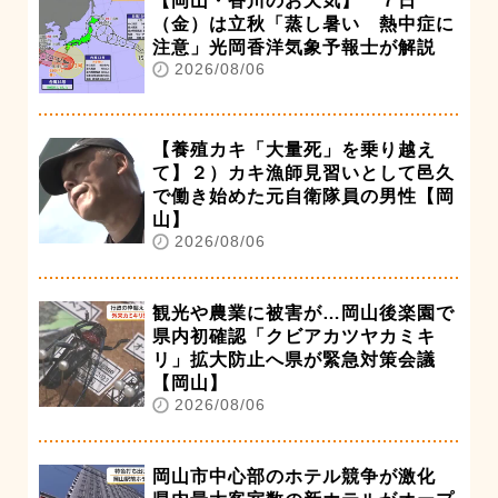
【岡山・香川のお天気】 ７日
（金）は立秋「蒸し暑い 熱中症に
注意」光岡香洋気象予報士が解説
2026/08/06
【養殖カキ「大量死」を乗り越え
て】２）カキ漁師見習いとして邑久
で働き始めた元自衛隊員の男性【岡
山】
2026/08/06
観光や農業に被害が…岡山後楽園で
県内初確認「クビアカツヤカミキ
リ」拡大防止へ県が緊急対策会議
【岡山】
2026/08/06
岡山市中心部のホテル競争が激化