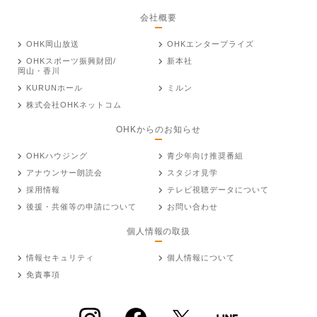
会社概要
OHK岡山放送
OHKエンタープライズ
OHKスポーツ振興財団/
新本社
岡山・香川
KURUNホール
ミルン
株式会社OHKネットコム
OHKからのお知らせ
OHKハウジング
青少年向け推奨番組
アナウンサー朗読会
スタジオ見学
採用情報
テレビ視聴データについて
後援・共催等の申請について
お問い合わせ
個人情報の取扱
情報セキュリティ
個人情報について
免責事項