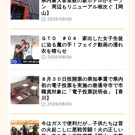
県内最大客室数の新ホテルがオープ
ン 周辺もリニューアル相次ぐ【岡
山】
2026/08/06
ＧＴＯ ＃０４ 家出した女子生徒
に迫る魔の手！フェイク動画の濡れ
衣を晴らせ
2026/08/06
８月３０日投開票の県知事選で県内
初の電子投票を実施の善通寺市で市
職員対象に「電子投票説明会」【香
川】
2026/08/06
今はガスで便利だが…子供たちは昔
の火起こしに悪戦苦闘！火の正しい