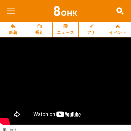
新着
番組
ニュース
アナ
イベント
岡山放送