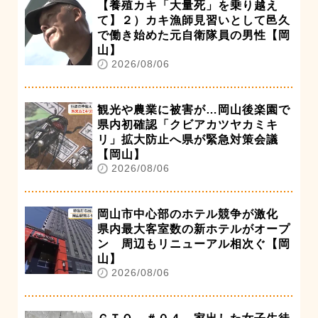
【養殖カキ「大量死」を乗り越え
て】２）カキ漁師見習いとして邑久
で働き始めた元自衛隊員の男性【岡
山】
2026/08/06
観光や農業に被害が…岡山後楽園で
県内初確認「クビアカツヤカミキ
リ」拡大防止へ県が緊急対策会議
【岡山】
2026/08/06
岡山市中心部のホテル競争が激化
県内最大客室数の新ホテルがオープ
ン 周辺もリニューアル相次ぐ【岡
山】
2026/08/06