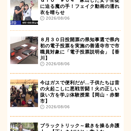
ＧＴＯ ＃０４ 家出した女子生徒
に迫る魔の手！フェイク動画の濡れ
衣を晴らせ
2026/08/06
８月３０日投開票の県知事選で県内
初の電子投票を実施の善通寺市で市
職員対象に「電子投票説明会」【香
川】
2026/08/06
今はガスで便利だが…子供たちは昔
の火起こしに悪戦苦闘！火の正しい
扱い方を学ぶ体験授業【岡山・赤磐
市】
2026/08/06
ブラックトリック～裁きを操る弁護