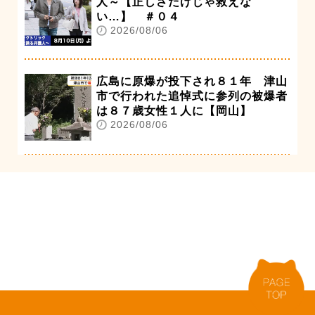
人～【正しさだけじゃ救えな
い…】 ＃０４
2026/08/06
広島に原爆が投下され８１年 津山
市で行われた追悼式に参列の被爆者
は８７歳女性１人に【岡山】
2026/08/06