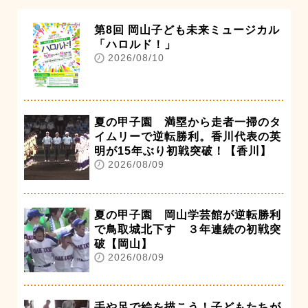
第8回 岡山子ども未来ミュージカル
「ハロルド！」
2026/08/10
夏の甲子園 満塁から走者一掃のタ
イムリーで逆転勝利。香川代表の英
明が15年ぶり初戦突破！【香川】
2026/08/09
夏の甲子園 岡山学芸館が逆転勝利
で鳥取城北下す ３年連続の初戦突
破【岡山】
2026/08/09
手や足で絵を描こう！子どもたちが