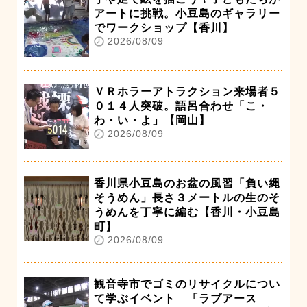
アートに挑戦。小豆島のギャラリー
でワークショップ【香川】
2026/08/09
ＶＲホラーアトラクション来場者５
０１４人突破。語呂合わせ「こ・
わ・い・よ」【岡山】
2026/08/09
香川県小豆島のお盆の風習「負い縄
そうめん」長さ３メートルの生のそ
うめんを丁寧に編む【香川・小豆島
町】
2026/08/09
観音寺市でゴミのリサイクルについ
て学ぶイベント 「ラブアース