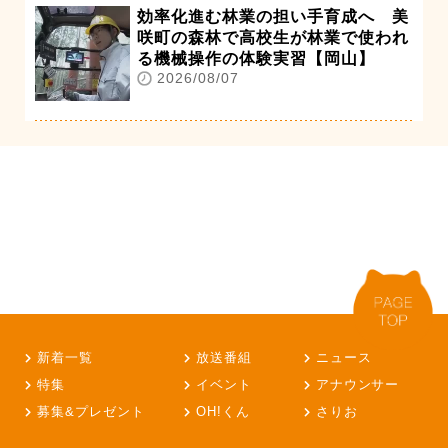
効率化進む林業の担い手育成へ 美
咲町の森林で高校生が林業で使われ
る機械操作の体験実習【岡山】
2026/08/07
新着一覧
放送番組
ニュース
特集
イベント
アナウンサー
募集&プレゼント
OH!くん
さりお