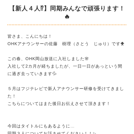
【新人４人⁉】同期みんなで頑張ります！
🔥
皆さま、こんにちは！
OHKアナウンサーの佐藤 樹理（さとう じゅり）です
🐥
この春、OHK岡山放送に入社しました🌸
入社して2カ月が経ちましたが、一日一日があっという間
に過ぎ去っていきます💦
５月はフジテレビで新人アナウンサー研修を受けてきまし
た！
こちらについてはまた後日お伝えさせて頂きます！
今回はタイトルにもあるように…
同期３人についてお話させてください！！✨