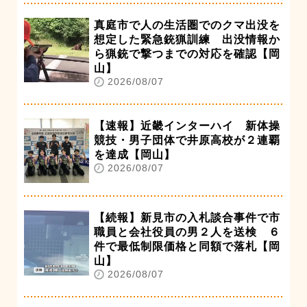
真庭市で人の生活圏でのクマ出没を
想定した緊急銃猟訓練 出没情報か
ら猟銃で撃つまでの対応を確認【岡
山】
2026/08/07
【速報】近畿インターハイ 新体操
競技・男子団体で井原高校が２連覇
を達成【岡山】
2026/08/07
【続報】新見市の入札談合事件で市
職員と会社役員の男２人を送検 ６
件で最低制限価格と同額で落札【岡
山】
2026/08/07