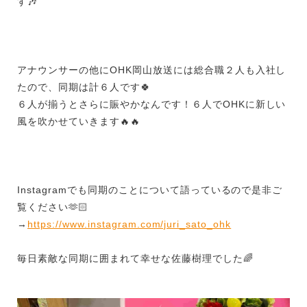
す
🎶
アナウンサーの他にOHK岡山放送には総合職２人も入社し
たので、同期は計６人です
🍀
６人が揃うとさらに賑やかなんです！
６人でOHKに新しい
風を吹かせていきます
🔥🔥
Instagramでも同期のことについて語っているので是非ご
覧ください🫶🏻
→
https://www.instagram.com/juri_sato_ohk
毎日素敵な同期に囲まれて幸せな佐藤樹理でした
🌈