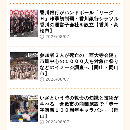
香川銀行がハンドボール「リーグ
Ｈ」昨季初制覇・香川銀行シラソル
香川の運営子会社を設立【香川・高
松市】
2026/08/07
参加者２人が死亡の「西大寺会陽」
市民中心の１０００人を対象に祭り
などのイメージ調査へ【岡山・岡山
市】
2026/08/07
いざという時の救命の知識と技術が
学べる 倉敷市の商業施設で「赤十
字講習１００周年キャラバン」【岡
山】
2026/08/07