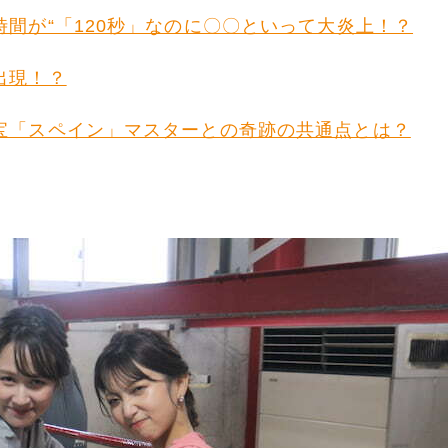
間が“「120秒」なのに〇〇といって大炎上！？
出現！？
宝「スペイン」マスターとの奇跡の共通点とは？