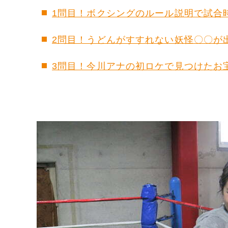
1問目！ボクシングのルール説明で試合時
2問目！うどんがすすれない妖怪〇〇が
3問目！今川アナの初ロケで見つけたお