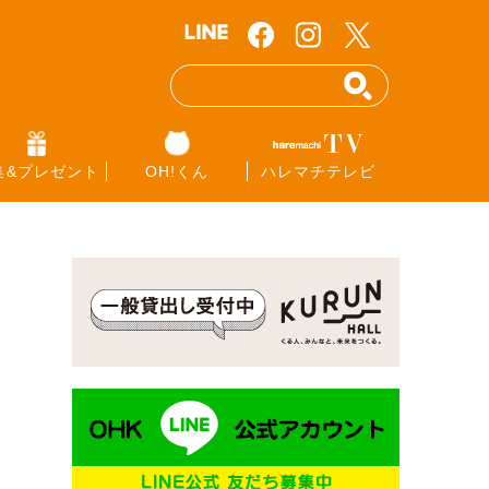
集&プレゼント
OH!くん
ハレマチテレビ