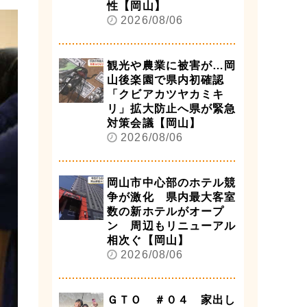
性【岡山】
2026/08/06
観光や農業に被害が…岡
山後楽園で県内初確認
「クビアカツヤカミキ
リ」拡大防止へ県が緊急
対策会議【岡山】
2026/08/06
岡山市中心部のホテル競
争が激化 県内最大客室
数の新ホテルがオープ
ン 周辺もリニューアル
相次ぐ【岡山】
2026/08/06
ＧＴＯ ＃０４ 家出し