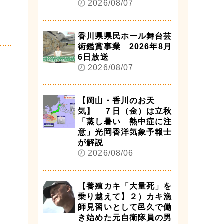
2026/08/07
香川県県民ホール舞台芸
術鑑賞事業 2026年8月
6日放送
2026/08/07
【岡山・香川のお天
気】 ７日（金）は立秋
「蒸し暑い 熱中症に注
意」光岡香洋気象予報士
が解説
2026/08/06
【養殖カキ「大量死」を
乗り越えて】２）カキ漁
師見習いとして邑久で働
き始めた元自衛隊員の男