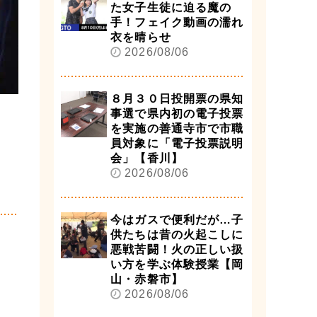
た女子生徒に迫る魔の
手！フェイク動画の濡れ
衣を晴らせ
2026/08/06
８月３０日投開票の県知
事選で県内初の電子投票
を実施の善通寺市で市職
員対象に「電子投票説明
会」【香川】
2026/08/06
今はガスで便利だが…子
供たちは昔の火起こしに
悪戦苦闘！火の正しい扱
い方を学ぶ体験授業【岡
山・赤磐市】
2026/08/06