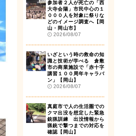
参加者２人が死亡の「西
大寺会陽」市民中心の１
０００人を対象に祭りな
どのイメージ調査へ【岡
山・岡山市】
2026/08/07
いざという時の救命の知
識と技術が学べる 倉敷
市の商業施設で「赤十字
講習１００周年キャラバ
ン」【岡山】
2026/08/07
真庭市で人の生活圏での
クマ出没を想定した緊急
銃猟訓練 出没情報から
猟銃で撃つまでの対応を
確認【岡山】