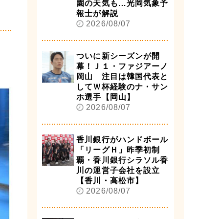
園の天気も…光岡気象予
報士が解説
2026/08/07
ついに新シーズンが開
幕！Ｊ１・ファジアーノ
岡山 注目は韓国代表と
してＷ杯経験のナ・サン
ホ選手【岡山】
2026/08/07
香川銀行がハンドボール
「リーグＨ」昨季初制
覇・香川銀行シラソル香
川の運営子会社を設立
【香川・高松市】
2026/08/07