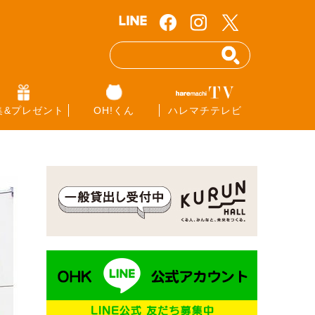
集&プレゼント
OH!くん
ハレマチテレビ