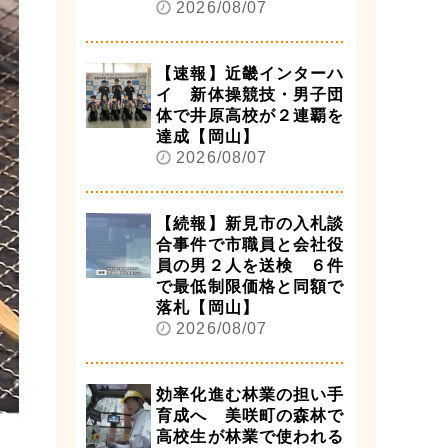
2026/08/07
【速報】近畿インターハ
イ 新体操競技・男子団
体で井原高校が２連覇を
達成【岡山】
2026/08/07
【続報】新見市の入札談
合事件で市職員と会社役
員の男２人を送検 ６件
で最低制限価格と同額で
落札【岡山】
2026/08/07
効率化進む林業の担い手
育成へ 美咲町の森林で
高校生が林業で使われる