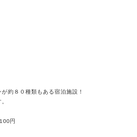
ンが約８０種類もある宿泊施設！
す。
00円