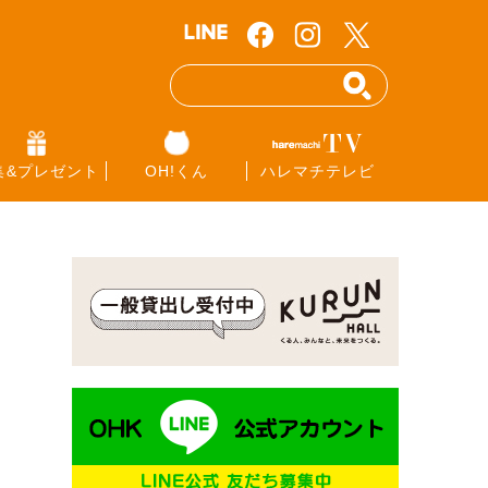
集&プレゼント
OH!くん
ハレマチテレビ