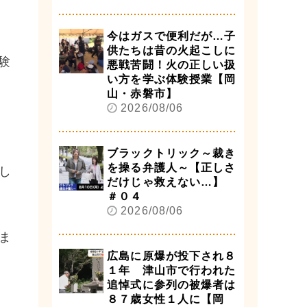
今はガスで便利だが…子
供たちは昔の火起こしに
験
悪戦苦闘！火の正しい扱
い方を学ぶ体験授業【岡
山・赤磐市】
2026/08/06
ブラックトリック～裁き
を操る弁護人～【正しさ
し
だけじゃ救えない…】
＃０４
2026/08/06
ま
広島に原爆が投下され８
１年 津山市で行われた
追悼式に参列の被爆者は
８７歳女性１人に【岡