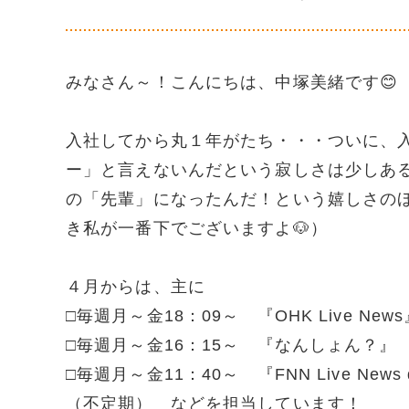
みなさん～！こんにちは、中塚美緒です😊
入社してから丸１年がたち・・・ついに、入
ー」と言えないんだという寂しさは少しあ
の「先輩」になったんだ！という嬉しさのほ
き私が一番下でございますよ🐶）
４月からは、主に
□毎週月～金18：09～ 『OHK Live 
□毎週月～金16：15～ 『なんしょん？
□毎週月～金11：40～ 『FNN Live News
（不定期） などを担当しています！