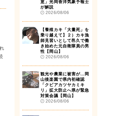
意」光岡香洋気象予報士
が解説
2026/08/06
【養殖カキ「大量死」を
乗り越えて】２）カキ漁
師見習いとして邑久で働
き始めた元自衛隊員の男
れ
性【岡山】
続
2026/08/06
観光や農業に被害が…岡
山後楽園で県内初確認
「クビアカツヤカミキ
リ」拡大防止へ県が緊急
対策会議【岡山】
2026/08/06