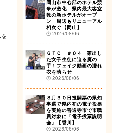
岡山市中心部のホテル競
争が激化 県内最大客室
数の新ホテルがオープ
ン 周辺もリニューアル
相次ぐ【岡山】
2026/08/06
私を
ＧＴＯ ＃０４ 家出し
た女子生徒に迫る魔の
手！フェイク動画の濡れ
衣を晴らせ
2026/08/06
８月３０日投開票の県知
事選で県内初の電子投票
を実施の善通寺市で市職
員対象に「電子投票説明
会」【香川】
2026/08/06