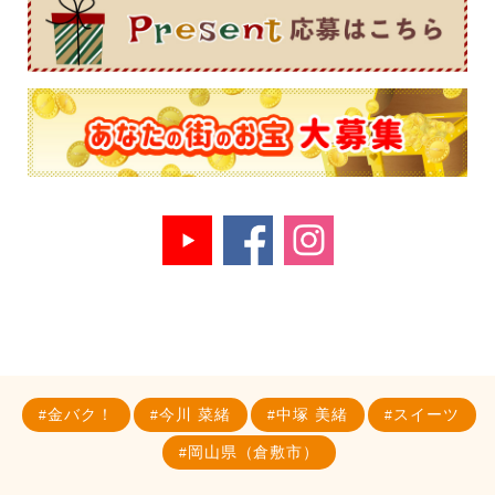
金バク！
今川 菜緒
中塚 美緒
スイーツ
岡山県（倉敷市）