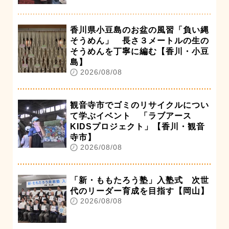
香川県小豆島のお盆の風習「負い縄
そうめん」 長さ３メートルの生の
そうめんを丁寧に編む【香川・小豆
島】
2026/08/08
観音寺市でゴミのリサイクルについ
て学ぶイベント 「ラブアース
KIDSプロジェクト」【香川・観音
寺市】
2026/08/08
「新・ももたろう塾」入塾式 次世
代のリーダー育成を目指す【岡山】
2026/08/08