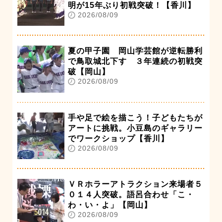
明が15年ぶり初戦突破！【香川】
2026/08/09
夏の甲子園 岡山学芸館が逆転勝利
で鳥取城北下す ３年連続の初戦突
破【岡山】
2026/08/09
手や足で絵を描こう！子どもたちが
アートに挑戦。小豆島のギャラリー
でワークショップ【香川】
2026/08/09
ＶＲホラーアトラクション来場者５
０１４人突破。語呂合わせ「こ・
わ・い・よ」【岡山】
2026/08/09