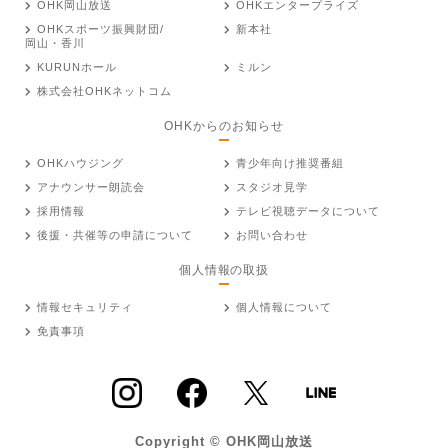
OHK岡山放送
OHKエンタープライズ
OHKスポーツ振興財団/
新本社
岡山・香川
KURUNホール
ミルン
株式会社OHKネットコム
OHKからのお知らせ
OHKハウジング
青少年向け推奨番組
アナウンサー朗読会
スタジオ見学
採用情報
テレビ視聴データについて
後援・共催等の申請について
お問い合わせ
個人情報の取扱
情報セキュリティ
個人情報について
免責事項
Copyright © OHK岡山放送