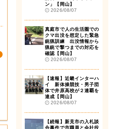
ン」【岡山】
2026/08/07
真庭市で人の生活圏での
クマ出没を想定した緊急
銃猟訓練 出没情報から
猟銃で撃つまでの対応を
確認【岡山】
2026/08/07
【速報】近畿インターハ
イ 新体操競技・男子団
体で井原高校が２連覇を
達成【岡山】
2026/08/07
【続報】新見市の入札談
合事件で市職員と会社役