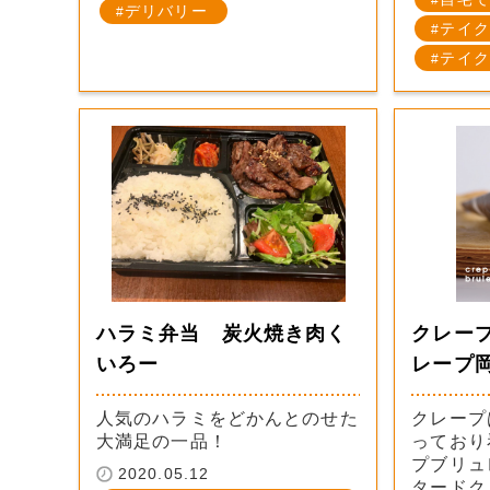
デリバリー
テイク
テイク
ハラミ弁当 炭火焼き肉く
クレー
いろー
レープ
人気のハラミをどかんとのせた
クレープ
大満足の一品！
っており
プブリュ
2020.05.12
タードク