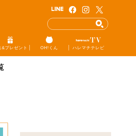
集&プレゼント
OH!くん
ハレマチテレビ
覧