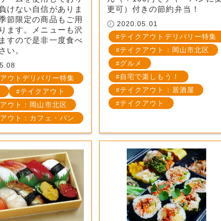
負けない自信がありま
更可）付きの節約弁当！
季節限定の商品もご用
2020.05.01
ります。メニューも沢
テイクアウトデリバリー特集
ますので是非一度食べ
テイクアウト：岡山市北区
さい。
グルメ
5.08
自宅で楽しもう！
アウトデリバリー特集
テイクアウト：居酒屋
テイクアウト
テイクアウト
アウト：岡山市北区
アウト：カフェ・パン