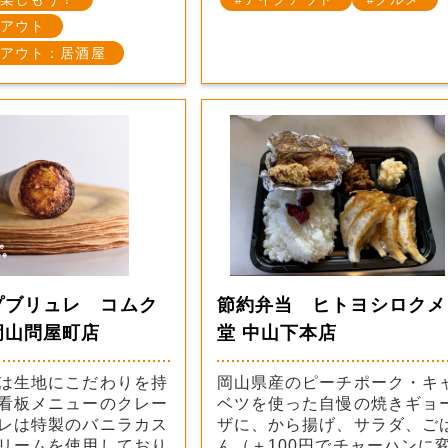
アウト
アウト：居酒屋
プブリュレ コムク
節約弁当 ヒトヨシロクメ
岡山問屋町店
堂 中山下本店
は生地にこだわりを持
岡山県産のピーチポーク・キ
看板メニューのクレー
ベツを使った自慢の焼きギョ
レは特製のバニラカス
ザに、から揚げ、サラダ、ご
リームを使用しており
ん（＋100円でチャーハンに