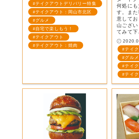
テイクアウトデリバリー特集
何処にも
テイクアウト：岡山市北区
す。また
意してお
グルメ
山ござい
自宅で楽しもう！
てみて下
テイクアウト
2020.0
テイクアウト：焼肉
テイク
グルメ
テイク
テイク