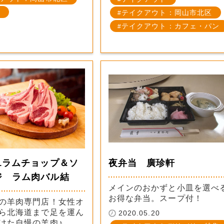
テイクアウト：岡山市北区
テイクアウト：カフェ・パン
1ラムチョップ＆ソ
夜弁当 廣珍軒
ジ ラム肉バル結
メインのおかずと小皿を選べ
お得な弁当。スープ付！
の羊肉専門店！女性オ
ら北海道まで足を運ん
2020.05.20
けた自慢の羊肉♪