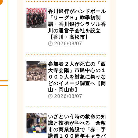
香川銀行がハンドボール
「リーグＨ」昨季初制
覇・香川銀行シラソル香
川の運営子会社を設立
【香川・高松市】
2026/08/07
参加者２人が死亡の「西
大寺会陽」市民中心の１
０００人を対象に祭りな
どのイメージ調査へ【岡
山・岡山市】
2026/08/07
いざという時の救命の知
識と技術が学べる 倉敷
市の商業施設で「赤十字
講習１００周年キャラバ