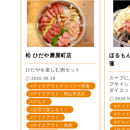
松 ひだや磨屋町店
ほるも
蓮
ひだやを楽しむ肉セット
スープに
2020.05.19
プサイシ
テイクアウトデリバリー特集
ダイエッ
テイクアウト：岡山市北区
2020.0
グルメ
テイク
自宅で楽しもう！
テイク
テイクアウト
グルメ
テイクアウト：焼肉
自宅で