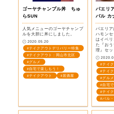
ゴーヤチャンプル丼 ちゅ
パエリ
らSUN
バル カ
人気メニューのゴーヤチャンプ
パエリア
ルを大胆に丼にしました。
ハモンセ
はイベリ
2020.05.20
た『おう
テイクアウトデリバリー特集
理』セッ
テイクアウト：岡山市北区
2020.0
グルメ
テイク
自宅で楽しもう！
テイク
テイクアウト
居酒屋
グルメ
自宅で
テイク
バル・