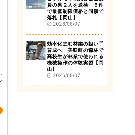
員の男２人を送検 ６件
で最低制限価格と同額で
落札【岡山】
2026/08/07
効率化進む林業の担い手
育成へ 美咲町の森林で
高校生が林業で使われる
機械操作の体験実習【岡
山】
2026/08/07
ン
し