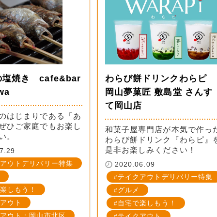
塩焼き cafe&bar
わらび餅ドリンクわらピ
wa
岡山夢菓匠 敷島堂 さんす
て岡山店
のはじまりである「あ
ぜひご家庭でもお楽し
和菓子屋専門店が本気で作っ
い。
わらび餅ドリンク『わらピ』
是非お楽しみください！
7.29
アウトデリバリー特集
2020.06.09
テイクアウトデリバリー特集
楽しもう！
グルメ
アウト
自宅で楽しもう！
アウト：岡山市北区
テイクアウト