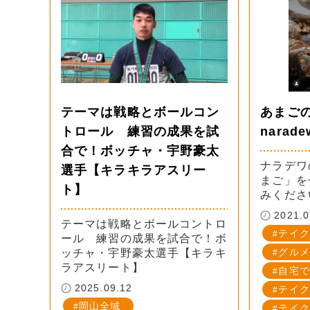
テーマは戦略とボールコン
あまごの
トロール 練習の成果を試
narade
合で！ボッチャ・宇野豪太
ナラデワ
選手【キラキラアスリー
まご」を
ト】
みくださ
2021.0
テーマは戦略とボールコントロ
テイク
ール 練習の成果を試合で！ボ
グルメ
ッチャ・宇野豪太選手【キラキ
ラアスリート】
自宅で
2025.09.12
テイク
岡山全域
テイク