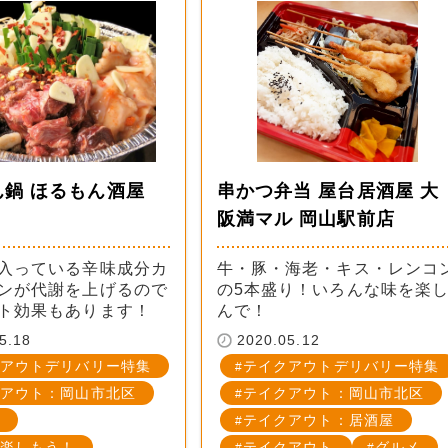
ん鍋 ほるもん酒屋
串かつ弁当 屋台居酒屋 大
阪満マル 岡山駅前店
入っている辛味成分カ
牛・豚・海老・キス・レンコ
ンが代謝を上げるので
の5本盛り！いろんな味を楽
ト効果もあります！
んで！
5.18
2020.05.12
アウトデリバリー特集
テイクアウトデリバリー特集
アウト：岡山市北区
テイクアウト：岡山市北区
テイクアウト：居酒屋
楽しもう！
テイクアウト
グルメ