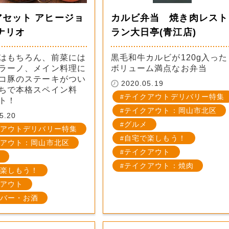
アセット アヒージョ
カルビ弁当 焼き肉レスト
ナリオ
ラン大日亭(青江店)
はもちろん、前菜には
黒毛和牛カルビが120g入った
ラーノ、メイン料理に
ボリューム満点なお弁当
コ豚のステーキがつい
2020.05.19
ちで本格スペイン料
テイクアウトデリバリー特集
ト！
テイクアウト：岡山市北区
5.20
グルメ
アウトデリバリー特集
自宅で楽しもう！
アウト：岡山市北区
テイクアウト
テイクアウト：焼肉
楽しもう！
アウト
バー・お酒