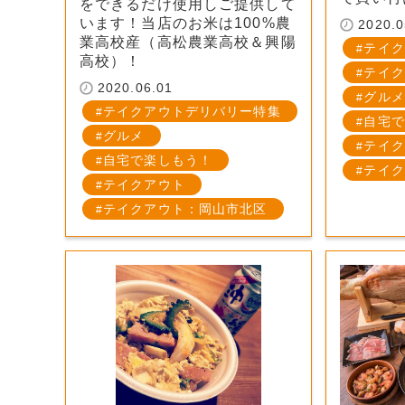
をできるだけ使用しご提供して
います！当店のお米は100%農
2020.0
業高校産（高松農業高校＆興陽
テイク
高校）！
テイク
2020.06.01
グルメ
テイクアウトデリバリー特集
自宅で
グルメ
テイク
自宅で楽しもう！
テイク
テイクアウト
テイクアウト：岡山市北区