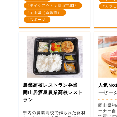
テイクアウト：岡山市北区
カフェ
岡山県（倉敷市）
スポーツ
農業高校レストラン弁当
人気No
岡山居酒屋農業高校レスト
ーセー
ラン
岡山県初
ーナー自
県内の農業高校で作られた食材
で買い付