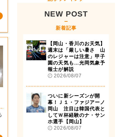
NEW POST
新着記事
【岡山・香川のお天気】
週末は「厳しい暑さ 山
のレジャーは注意」甲子
園の天気も…光岡気象予
報士が解説
2026/08/07
ついに新シーズンが開
幕！Ｊ１・ファジアーノ
岡山 注目は韓国代表と
る
してＷ杯経験のナ・サン
ホ選手【岡山】
2026/08/07