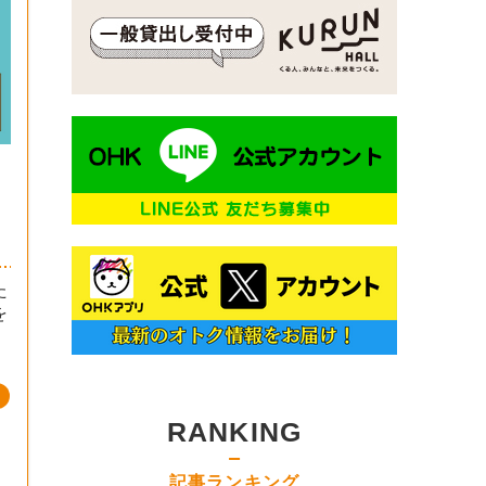
た
を
RANKING
記事ランキング