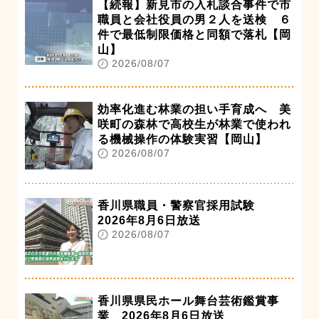
【続報】新見市の入札談合事件で市
職員と会社役員の男２人を送検 ６
件で最低制限価格と同額で落札【岡
山】
2026/08/07
効率化進む林業の担い手育成へ 美
咲町の森林で高校生が林業で使われ
る機械操作の体験実習【岡山】
2026/08/07
香川県職員・警察官採用試験
2026年8月6日放送
2026/08/07
香川県県民ホール舞台芸術鑑賞事
業 2026年8月6日放送