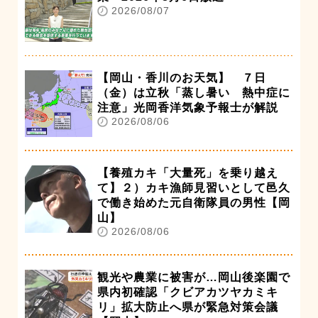
2026/08/07
【岡山・香川のお天気】 ７日
（金）は立秋「蒸し暑い 熱中症に
注意」光岡香洋気象予報士が解説
2026/08/06
【養殖カキ「大量死」を乗り越え
て】２）カキ漁師見習いとして邑久
で働き始めた元自衛隊員の男性【岡
山】
2026/08/06
観光や農業に被害が…岡山後楽園で
県内初確認「クビアカツヤカミキ
リ」拡大防止へ県が緊急対策会議