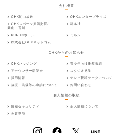
会社概要
OHK岡山放送
OHKエンタープライズ
OHKスポーツ振興財団/
新本社
岡山・香川
KURUNホール
ミルン
株式会社OHKネットコム
OHKからのお知らせ
OHKハウジング
青少年向け推奨番組
アナウンサー朗読会
スタジオ見学
採用情報
テレビ視聴データについて
後援・共催等の申請について
お問い合わせ
個人情報の取扱
情報セキュリティ
個人情報について
免責事項