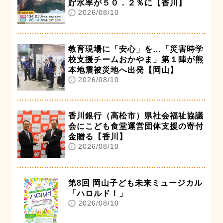
貯水率が５０．２％に【香川】
2026/08/10
教育現場に「安心」を…「災害時学
校支援チームおかやま」第１陣が熊
本地震被災地へ出発【岡山】
2026/08/10
香川銀行（高松市）県社会福祉協議
会にこども食堂運営団体支援の寄付
金贈る【香川】
2026/08/10
第8回 岡山子ども未来ミュージカル
「ハロルド！」
2026/08/10