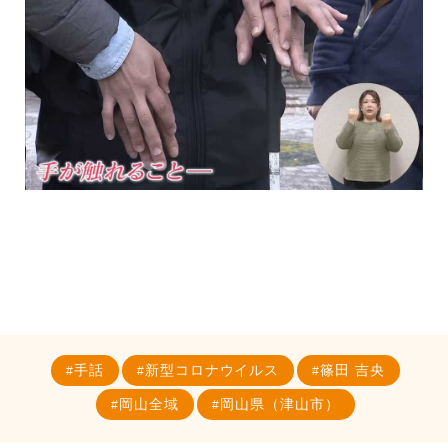
手話
新型コロナウイルス
篠田 吉央
岡山全域
岡山県（津山市）