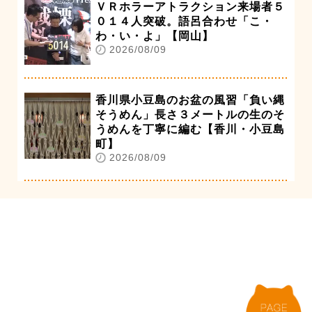
ＶＲホラーアトラクション来場者５
０１４人突破。語呂合わせ「こ・
わ・い・よ」【岡山】
2026/08/09
香川県小豆島のお盆の風習「負い縄
そうめん」長さ３メートルの生のそ
うめんを丁寧に編む【香川・小豆島
町】
2026/08/09