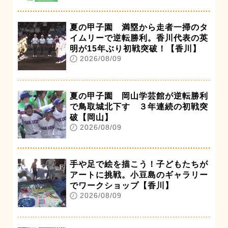
夏の甲子園 満塁から走者一掃のタ
イムリーで逆転勝利。香川代表の英
明が15年ぶり初戦突破！【香川】
2026/08/09
夏の甲子園 岡山学芸館が逆転勝利
で鳥取城北下す ３年連続の初戦突
破【岡山】
2026/08/09
手や足で絵を描こう！子どもたちが
アートに挑戦。小豆島のギャラリー
でワークショップ【香川】
2026/08/09