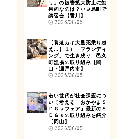
リ」の被害拡大防止に効
果的なのは？小豆島町で
講習会【香川】
2026/08/05
【養殖カキ大量死乗り越
え…】１）「ブランディ
ング」で生き残り 邑久
町漁協の取り組み【岡
山・瀬戸内市】
2026/08/05
若い世代が社会課題につ
いて考える「おかやまＳ
ＤＧｓフェア」最新のＳ
ＤＧｓの取り組みを紹介
【岡山】
2026/08/05