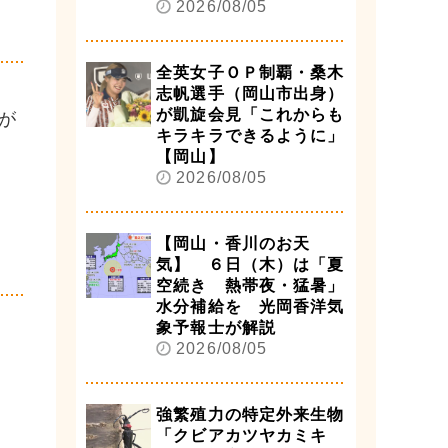
2026/08/05
全英女子ＯＰ制覇・桑木
志帆選手（岡山市出身）
が凱旋会見「これからも
が
キラキラできるように」
【岡山】
2026/08/05
【岡山・香川のお天
気】 ６日（木）は「夏
空続き 熱帯夜・猛暑」
水分補給を 光岡香洋気
象予報士が解説
2026/08/05
強繁殖力の特定外来生物
「クビアカツヤカミキ