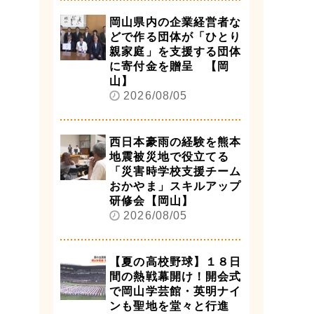
岡山県内の企業経営者な
どで作る団体が「ひとり
親家庭」を支援する団体
に寄付金を贈呈 【岡
山】
2026/08/05
西日本豪雨の経験を熊本
地震被災地で役立てる
「災害時学校支援チーム
おかやま」スキルアップ
研修会【岡山】
2026/08/05
【夏の高校野球】１８日
間の熱戦幕開け！開会式
で岡山学芸館・英明ナイ
ンも聖地を堂々と行進