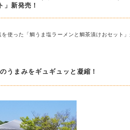
ト」新発売！
塩を使った「鯛うま塩ラーメンと鯛茶漬けおセット」
鯛のうまみをギュギュッと凝縮！