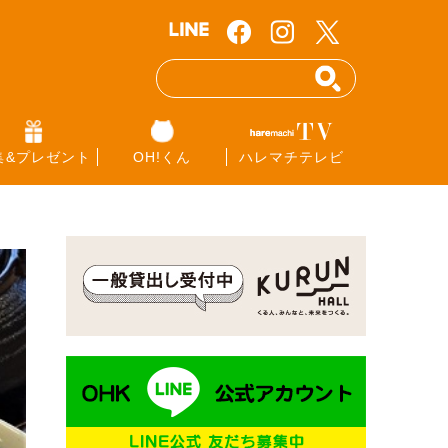
集&プレゼント
OH!くん
ハレマチテレビ