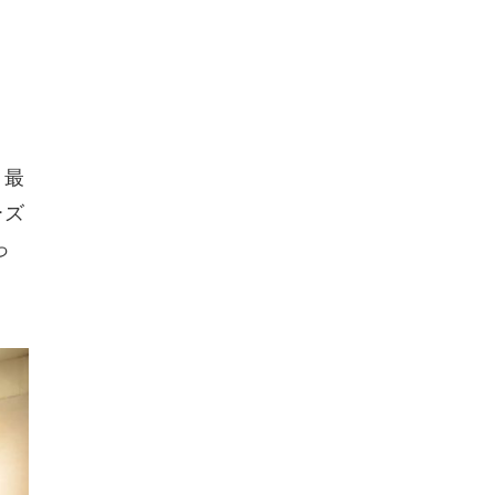
 最
ーズ
っ