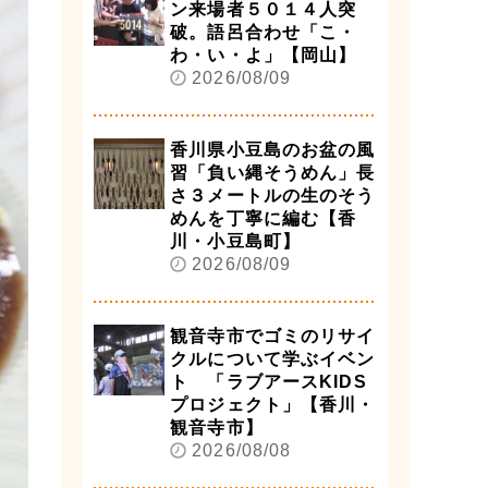
ン来場者５０１４人突
破。語呂合わせ「こ・
わ・い・よ」【岡山】
2026/08/09
香川県小豆島のお盆の風
習「負い縄そうめん」長
さ３メートルの生のそう
めんを丁寧に編む【香
川・小豆島町】
2026/08/09
観音寺市でゴミのリサイ
クルについて学ぶイベン
ト 「ラブアースKIDS
プロジェクト」【香川・
観音寺市】
2026/08/08