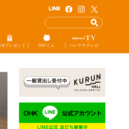
集&プレゼント
OH!くん
ハレマチテレビ