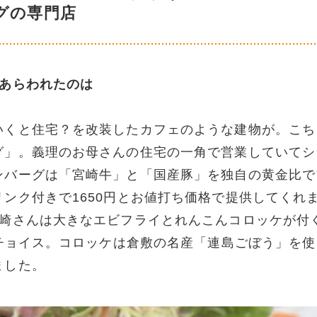
グの専門店
にあらわれたのは
いくと住宅？を改装したカフェのような建物が。こち
グ」。義理のお母さんの住宅の一角で営業していてシ
ンバーグは「宮崎牛」と「国産豚」を独自の黄金比で
ンク付きで1650円とお値打ち価格で提供してくれ
田崎さんは大きなエビフライとれんこんコロッケが付
をチョイス。コロッケは倉敷の名産「連島ごぼう」を使
ました。