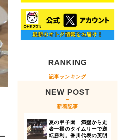
RANKING
記事ランキング
NEW POST
新着記事
夏の甲子園 満塁から走
者一掃のタイムリーで逆
ー
転勝利。香川代表の英明