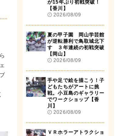
が15年ぶり初戦突破！
【香川】
2026/08/09
夏の甲子園 岡山学芸館
が逆転勝利で鳥取城北下
す ３年連続の初戦突破
【岡山】
ら
2026/08/09
ェ
ブ
手や足で絵を描こう！子
ま
どもたちがアートに挑
戦。小豆島のギャラリー
く
でワークショップ【香
川】
2026/08/09
ＶＲホラーアトラクショ