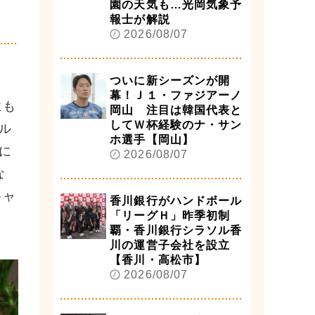
園の天気も…光岡気象予
報士が解説
2026/08/07
ついに新シーズンが開
幕！Ｊ１・ファジアーノ
にも
岡山 注目は韓国代表と
してＷ杯経験のナ・サン
ル
ホ選手【岡山】
に
2026/08/07
な
キャ
香川銀行がハンドボール
「リーグＨ」昨季初制
覇・香川銀行シラソル香
川の運営子会社を設立
【香川・高松市】
2026/08/07