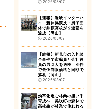
2026/08/07
【速報】近畿インターハ
イ 新体操競技・男子団
体で井原高校が２連覇を
達成【岡山】
2026/08/07
【続報】新見市の入札談
合事件で市職員と会社役
員の男２人を送検 ６件
で最低制限価格と同額で
落札【岡山】
2026/08/07
効率化進む林業の担い手
育成へ 美咲町の森林で
高校生が林業で使われる