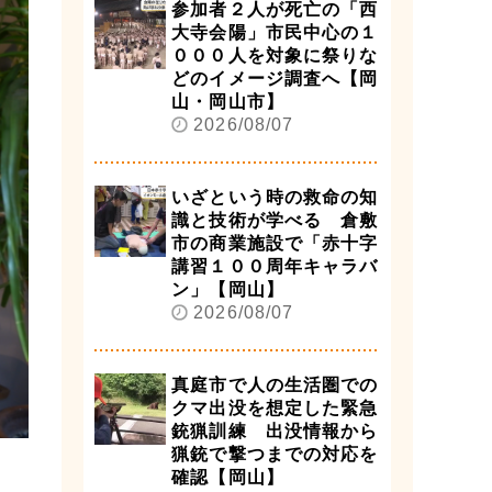
参加者２人が死亡の「西
大寺会陽」市民中心の１
０００人を対象に祭りな
どのイメージ調査へ【岡
山・岡山市】
2026/08/07
いざという時の救命の知
識と技術が学べる 倉敷
市の商業施設で「赤十字
講習１００周年キャラバ
ン」【岡山】
2026/08/07
真庭市で人の生活圏での
クマ出没を想定した緊急
銃猟訓練 出没情報から
猟銃で撃つまでの対応を
確認【岡山】