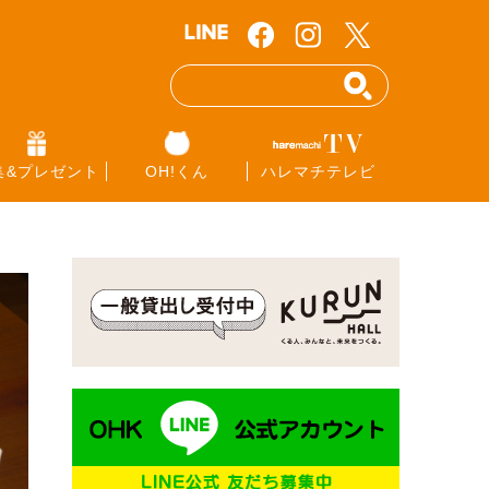
集&プレゼント
OH!くん
ハレマチテレビ