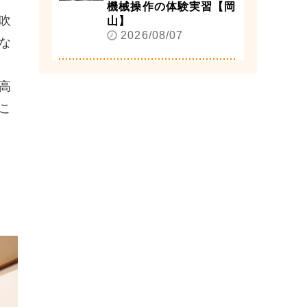
機械操作の体験実習【岡
吹
山】
2026/08/07
な
高
こ