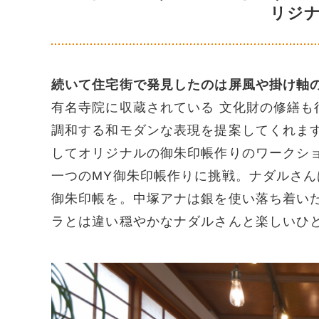
リジ
続いて住宅街で発見したのは屏風や掛け軸
有名寺院に収蔵されている 文化財の修繕
調和する和モダンな表現を提案してくれま
してオリジナルの御朱印帳作りのワークシ
一つのMY御朱印帳作りに挑戦。ナダルさ
御朱印帳を。中塚アナは銀を使い落ち着い
ラとは違い穏やかなナダルさんと楽しいひ