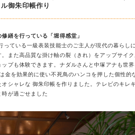
ナル御朱印帳作り
の修繕を行っている「堀得感堂」
も行っている一級表装技能士のご主人が現代の暮らし
す。また高品質な掛け軸の裂（きれ）をアップサイク
ョップも体験できます。ナダルさんと中塚アナも世界
んは金を効果的に使い不死鳥のハンコを押した個性的
たオシャレな 御朱印帳を作りました。テレビのキレ
と時が過ごせました