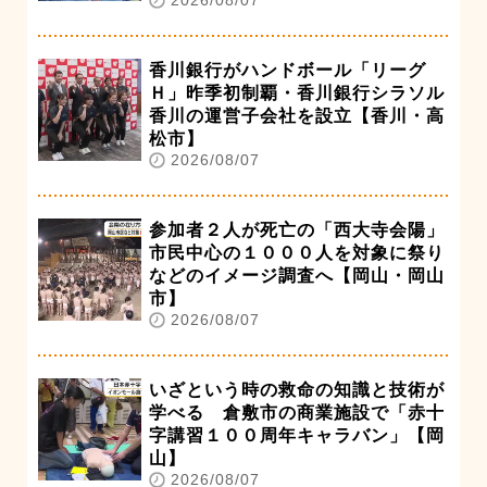
香川銀行がハンドボール「リーグ
Ｈ」昨季初制覇・香川銀行シラソル
香川の運営子会社を設立【香川・高
松市】
2026/08/07
参加者２人が死亡の「西大寺会陽」
市民中心の１０００人を対象に祭り
などのイメージ調査へ【岡山・岡山
市】
2026/08/07
いざという時の救命の知識と技術が
学べる 倉敷市の商業施設で「赤十
字講習１００周年キャラバン」【岡
山】
2026/08/07