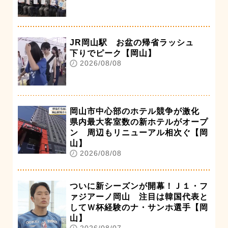
JR岡山駅 お盆の帰省ラッシュ
下りでピーク【岡山】
2026/08/08
岡山市中心部のホテル競争が激化
県内最大客室数の新ホテルがオープ
ン 周辺もリニューアル相次ぐ【岡
山】
2026/08/08
ついに新シーズンが開幕！Ｊ１・フ
ァジアーノ岡山 注目は韓国代表と
してＷ杯経験のナ・サンホ選手【岡
山】
2026/08/07