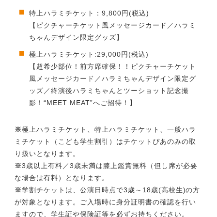
特上ハラミチケット：9,800円(税込)
【ピクチャーチケット風メッセージカード／ハラミ
ちゃんデザイン限定グッズ】
極上ハラミチケット:29,000円(税込)
【超希少部位！前方席確保！！ピクチャーチケット
風メッセージカード／ハラミちゃんデザイン限定グ
ッズ／終演後ハラミちゃんとツーショット記念撮
影！“MEET MEAT”へご招待！】
※
極上ハラミチケット、特上ハラミチケット、一般ハラ
ミチケット
（こども学生割引）はチケットぴあのみの取
り扱いとなります。
※
3歳以上有料／3歳未満は膝上鑑賞無料
（但し席が必要
な場合は有料）となります。
※
学割チケットは、公演日時点で3歳～18歳(高校生)の方
が
対象となります。ご入場時に身分証明書の確認を行い
ますので、
学生証や保険証等を必ずお持ちください。