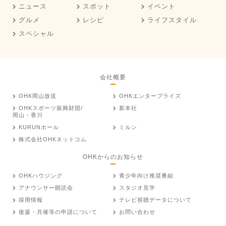
ニュース
スポット
イベント
グルメ
レシピ
ライフスタイル
スペシャル
会社概要
OHK岡山放送
OHKエンタープライズ
OHKスポーツ振興財団/
新本社
岡山・香川
KURUNホール
ミルン
株式会社OHKネットコム
OHKからのお知らせ
OHKハウジング
青少年向け推奨番組
アナウンサー朗読会
スタジオ見学
採用情報
テレビ視聴データについて
後援・共催等の申請について
お問い合わせ