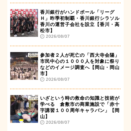
香川銀行がハンドボール「リーグ
Ｈ」昨季初制覇・香川銀行シラソル
香川の運営子会社を設立【香川・高
松市】
2026/08/07
参加者２人が死亡の「西大寺会陽」
市民中心の１０００人を対象に祭り
などのイメージ調査へ【岡山・岡山
市】
2026/08/07
いざという時の救命の知識と技術が
学べる 倉敷市の商業施設で「赤十
字講習１００周年キャラバン」【岡
山】
2026/08/07