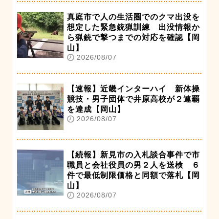
真庭市で人の生活圏でのクマ出没を
想定した緊急銃猟訓練 出没情報か
ら猟銃で撃つまでの対応を確認【岡
山】
2026/08/07
【速報】近畿インターハイ 新体操
競技・男子団体で井原高校が２連覇
を達成【岡山】
2026/08/07
【続報】新見市の入札談合事件で市
職員と会社役員の男２人を送検 ６
件で最低制限価格と同額で落札【岡
山】
2026/08/07