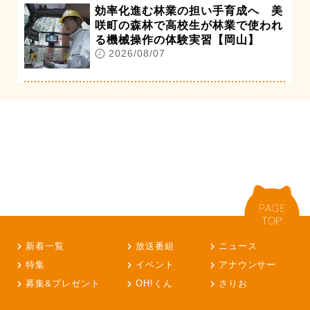
効率化進む林業の担い手育成へ 美
咲町の森林で高校生が林業で使われ
る機械操作の体験実習【岡山】
2026/08/07
新着一覧
放送番組
ニュース
特集
イベント
アナウンサー
募集&プレゼント
OH!くん
さりお