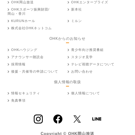
OHK岡山放送
OHKエンタープライズ
OHKスポーツ振興財団/
新本社
岡山・香川
KURUNホール
ミルン
株式会社OHKネットコム
OHKからのお知らせ
OHKハウジング
青少年向け推奨番組
アナウンサー朗読会
スタジオ見学
採用情報
テレビ視聴データについて
後援・共催等の申請について
お問い合わせ
個人情報の取扱
情報セキュリティ
個人情報について
免責事項
Copyright © OHK岡山放送