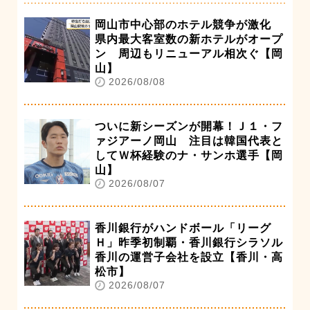
岡山市中心部のホテル競争が激化
県内最大客室数の新ホテルがオープ
ン 周辺もリニューアル相次ぐ【岡
山】
2026/08/08
ついに新シーズンが開幕！Ｊ１・フ
ァジアーノ岡山 注目は韓国代表と
してＷ杯経験のナ・サンホ選手【岡
山】
2026/08/07
香川銀行がハンドボール「リーグ
Ｈ」昨季初制覇・香川銀行シラソル
香川の運営子会社を設立【香川・高
松市】
2026/08/07