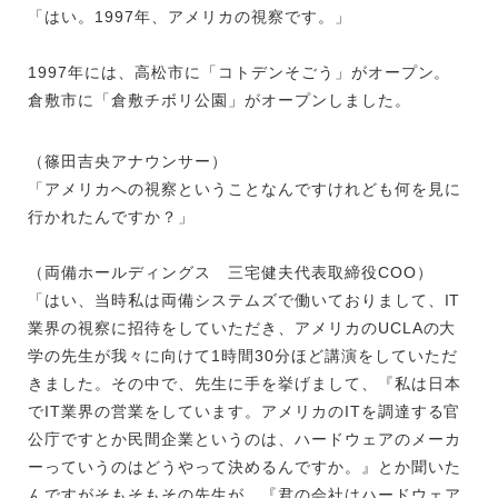
「はい。1997年、アメリカの視察です。」
1997年には、高松市に「コトデンそごう」がオープン。
倉敷市に「倉敷チボリ公園」がオープンしました。
（篠田吉央アナウンサー）
「アメリカへの視察ということなんですけれども何を見に
行かれたんですか？」
（両備ホールディングス 三宅健夫代表取締役COO）
「はい、当時私は両備システムズで働いておりまして、
IT
業界の視察に招待をしていただき、アメリカの
UCLA
の大
学の先生が我々に向けて1時間
30
分ほど講演をしていただ
きました。その中で、先生に手を挙げまして、『私は日本
で
IT
業界の営業をしています。アメリカの
IT
を調達する官
公庁ですとか民間企業というのは、ハードウェアのメーカ
ーっていうのはどうやって決めるんですか。』とか聞いた
んですがそもそもその先生が、『君の会社はハードウェア