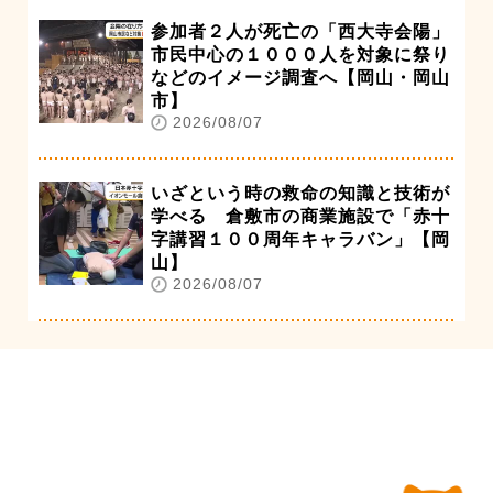
参加者２人が死亡の「西大寺会陽」
市民中心の１０００人を対象に祭り
などのイメージ調査へ【岡山・岡山
市】
2026/08/07
いざという時の救命の知識と技術が
学べる 倉敷市の商業施設で「赤十
字講習１００周年キャラバン」【岡
山】
2026/08/07