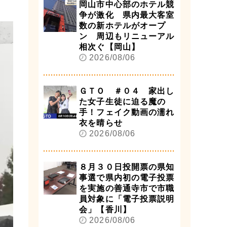
岡山市中心部のホテル競
争が激化 県内最大客室
数の新ホテルがオープ
ン 周辺もリニューアル
相次ぐ【岡山】
2026/08/06
ＧＴＯ ＃０４ 家出し
た女子生徒に迫る魔の
手！フェイク動画の濡れ
衣を晴らせ
2026/08/06
８月３０日投開票の県知
事選で県内初の電子投票
を実施の善通寺市で市職
員対象に「電子投票説明
会」【香川】
2026/08/06