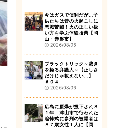
今はガスで便利だが…子
供たちは昔の火起こしに
悪戦苦闘！火の正しい扱
い方を学ぶ体験授業【岡
山・赤磐市】
2026/08/06
ブラックトリック～裁き
を操る弁護人～【正しさ
だけじゃ救えない…】
＃０４
2026/08/06
広島に原爆が投下され８
１年 津山市で行われた
追悼式に参列の被爆者は
８７歳女性１人に【岡