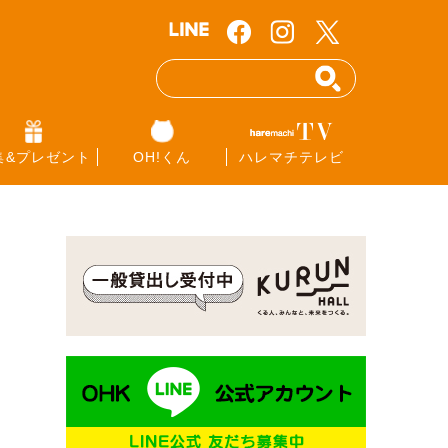
集&プレゼント
OH!くん
ハレマチテレビ