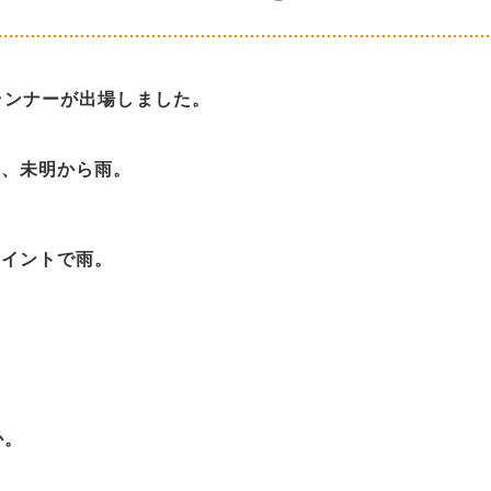
ランナーが出場しました。
に、未明から雨。
ポイントで雨。
か。