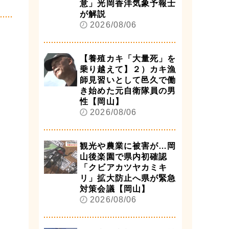
意」光岡香洋気象予報士
が解説
2026/08/06
【養殖カキ「大量死」を
乗り越えて】２）カキ漁
師見習いとして邑久で働
き始めた元自衛隊員の男
性【岡山】
2026/08/06
観光や農業に被害が…岡
山後楽園で県内初確認
「クビアカツヤカミキ
リ」拡大防止へ県が緊急
対策会議【岡山】
2026/08/06