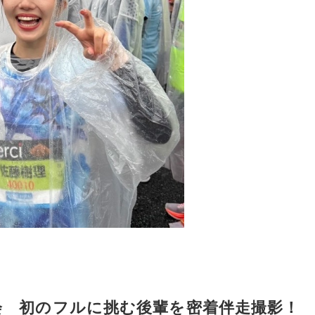
会 初のフルに挑む後輩を密着伴走撮影！