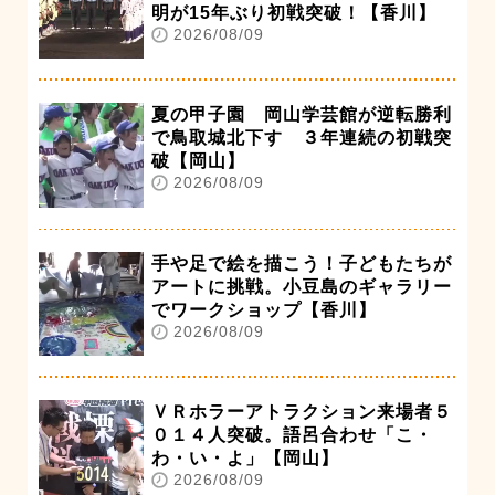
明が15年ぶり初戦突破！【香川】
2026/08/09
夏の甲子園 岡山学芸館が逆転勝利
で鳥取城北下す ３年連続の初戦突
破【岡山】
2026/08/09
手や足で絵を描こう！子どもたちが
アートに挑戦。小豆島のギャラリー
でワークショップ【香川】
2026/08/09
ＶＲホラーアトラクション来場者５
０１４人突破。語呂合わせ「こ・
わ・い・よ」【岡山】
2026/08/09