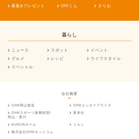
募集&プレゼント
OH!くん
さりお
暮らし
ニュース
スポット
イベント
グルメ
レシピ
ライフスタイル
スペシャル
会社概要
OHK岡山放送
OHKエンタープライズ
OHKスポーツ振興財団/
新本社
岡山・香川
KURUNホール
ミルン
株式会社OHKネットコム