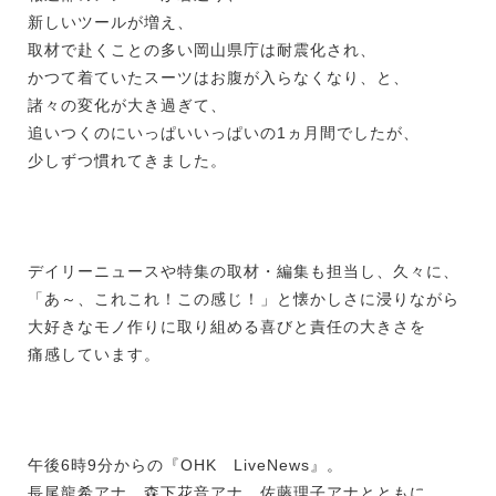
新しいツールが増え、
取材で赴くことの多い岡山県庁は耐震化され、
かつて着ていたスーツはお腹が入らなくなり、と、
諸々の変化が大き過ぎて、
追いつくのにいっぱいいっぱいの1ヵ月間でしたが、
少しずつ慣れてきました。
デイリーニュースや特集の取材・編集も担当し、久々に、
「あ～、これこれ！この感じ！」と懐かしさに浸りながら
大好きなモノ作りに取り組める喜びと責任の大きさを
痛感しています。
午後6時9分からの『OHK LiveNews』。
長尾龍希アナ、森下花音アナ、佐藤理子アナとともに