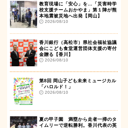
教育現場に「安心」を…「災害時学
校支援チームおかやま」第１陣が熊
本地震被災地へ出発【岡山】
2026/08/10
香川銀行（高松市）県社会福祉協議
会にこども食堂運営団体支援の寄付
金贈る【香川】
2026/08/10
第8回 岡山子ども未来ミュージカル
「ハロルド！」
2026/08/10
夏の甲子園 満塁から走者一掃のタ
イムリーで逆転勝利。香川代表の英