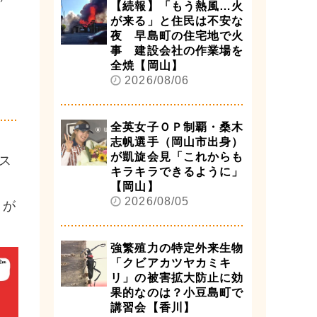
【続報】「もう熱風…火
が来る」と住民は不安な
夜 早島町の住宅地で火
事 建設会社の作業場を
全焼【岡山】
2026/08/06
全英女子ＯＰ制覇・桑木
志帆選手（岡山市出身）
が凱旋会見「これからも
ス
キラキラできるように」
【岡山】
2026/08/05
』が
強繁殖力の特定外来生物
「クビアカツヤカミキ
リ」の被害拡大防止に効
果的なのは？小豆島町で
講習会【香川】