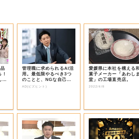
商品
管理職に求められるAI活
愛媛県に本社を構える
る！
用。最低限やるべき3つ
菓子メーカー「あわし
ん？
のことと、NGな自己認
堂」の工場直売店。
識
AD(ビズヒント)
2022/4/8