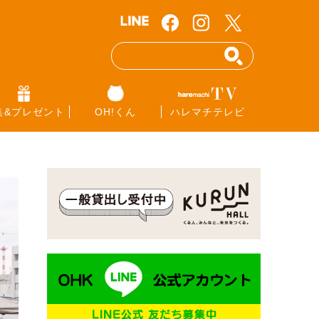
集&プレゼント
OH!くん
ハレマチテレビ