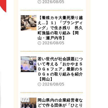
2026/08/05
【養殖カキ大量死乗り越
え…】１）「ブランディ
ング」で生き残り 邑久
町漁協の取り組み【岡
山・瀬戸内市】
2026/08/05
若い世代が社会課題につ
いて考える「おかやまＳ
ＤＧｓフェア」最新のＳ
ＤＧｓの取り組みを紹介
【岡山】
2026/08/05
岡山県内の企業経営者な
どで作る団体が「ひとり