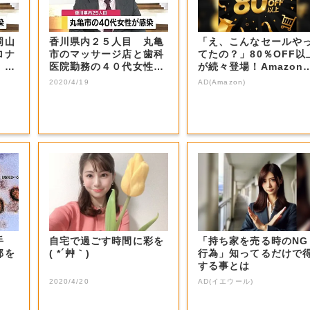
岡山
香川県内２５人目 丸亀
「え、こんなセールや
ロナ
市のマッサージ店と歯科
てたの？」80％OFF以
・岡
医院勤務の４０代女性が
が続々登場！Amazon
新型コロナ感染...
本気が...
2020/4/19
AD(Amazon)
手
自宅で過ごす時間に彩を
「持ち家を売る時のNG
部を
( *´艸｀)
行為」知ってるだけで
する事とは
2020/4/20
AD(イエウール)