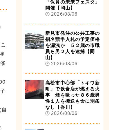
「保育の未来フェスタ」
開催【岡山】
2026/08/06
」
新見市発注の公共工事の
指名競争入札の予定価格
きこ
を漏洩か ５２歳の市職
員ら男２人を逮捕【岡
催
山】
開催
2026/08/06
00
高松市中心部「トキワ新
町」で飲食店が燃える火
女子
事 煙を吸った８６歳男
性１人を搬送も命に別条
なし【香川】
(自
2026/08/06
）