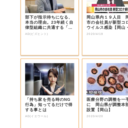
部下が指示待ちになる、
岡山県内１９人目 
本当の理由。23年続く自
市の会社員が新型コ
律型組織に共通する「3
ウイルス感染【岡山
つの要素」
山市】
AD(ビズヒント)
2020/4/19
「持ち家を売る時のNG
医療分野の調整を一
行為」知ってるだけで得
に 岡山県が調整本
する事とは
設置【岡山】
AD(イエウール)
2020/4/20