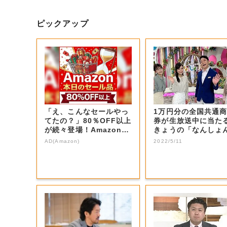
ピックアップ
「え、こんなセールやっ
1万円分の全国共通
てたの？」80％OFF以上
券が生放送中に当た
が続々登場！Amazonの
きょうの「なんしょ
本気が...
生電話クイズ」...
AD(Amazon)
2022/5/11