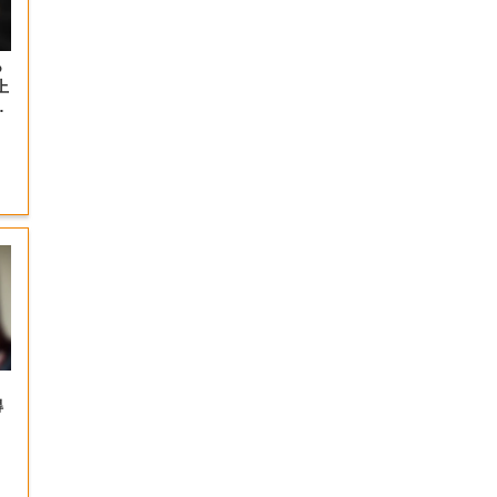
っ
上
の
得