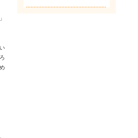
」
い
ろ
め
。