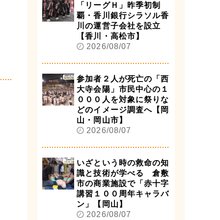
「リーグＨ」昨季初制
覇・香川銀行シラソル香
川の運営子会社を設立
【香川・高松市】
2026/08/07
参加者２人が死亡の「西
大寺会陽」市民中心の１
０００人を対象に祭りな
どのイメージ調査へ【岡
山・岡山市】
2026/08/07
いざという時の救命の知
識と技術が学べる 倉敷
市の商業施設で「赤十字
講習１００周年キャラバ
ン」【岡山】
2026/08/07