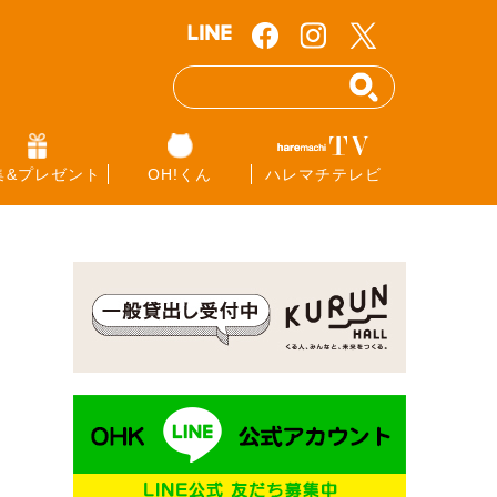
集&プレゼント
OH!くん
ハレマチテレビ