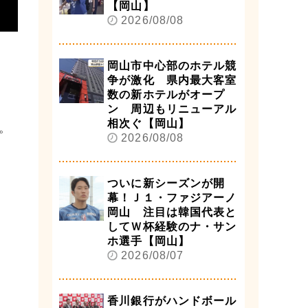
【岡山】
2026/08/08
岡山市中心部のホテル競
争が激化 県内最大客室
数の新ホテルがオープ
ン 周辺もリニューアル
相次ぐ【岡山】
。
2026/08/08
ついに新シーズンが開
幕！Ｊ１・ファジアーノ
岡山 注目は韓国代表と
してＷ杯経験のナ・サン
ホ選手【岡山】
2026/08/07
香川銀行がハンドボール