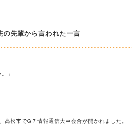
先の先輩から言われた一言
い。」
年、高松市で
G
７情報通信大臣会合が開かれました。