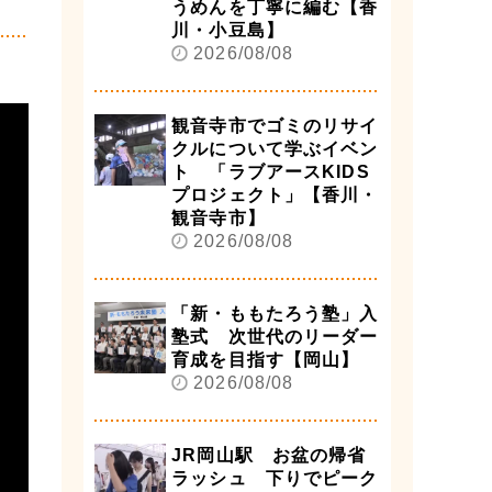
うめんを丁寧に編む【香
川・小豆島】
2026/08/08
観音寺市でゴミのリサイ
クルについて学ぶイベン
ト 「ラブアースKIDS
プロジェクト」【香川・
観音寺市】
2026/08/08
「新・ももたろう塾」入
塾式 次世代のリーダー
育成を目指す【岡山】
2026/08/08
JR岡山駅 お盆の帰省
ラッシュ 下りでピーク