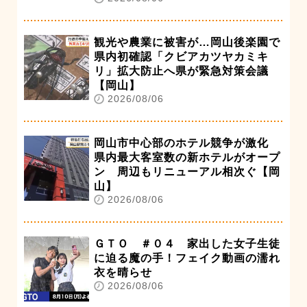
観光や農業に被害が…岡山後楽園で
県内初確認「クビアカツヤカミキ
リ」拡大防止へ県が緊急対策会議
【岡山】
2026/08/06
岡山市中心部のホテル競争が激化
県内最大客室数の新ホテルがオープ
ン 周辺もリニューアル相次ぐ【岡
山】
2026/08/06
ＧＴＯ ＃０４ 家出した女子生徒
に迫る魔の手！フェイク動画の濡れ
衣を晴らせ
2026/08/06