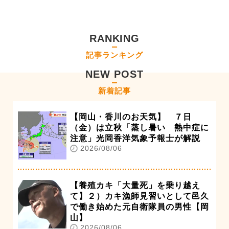
RANKING
記事ランキング
NEW POST
新着記事
【岡山・香川のお天気】 ７日
（金）は立秋「蒸し暑い 熱中症に
注意」光岡香洋気象予報士が解説
2026/08/06
【養殖カキ「大量死」を乗り越え
て】２）カキ漁師見習いとして邑久
で働き始めた元自衛隊員の男性【岡
山】
2026/08/06