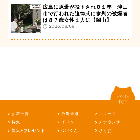
広島に原爆が投下され８１年 津山
市で行われた追悼式に参列の被爆者
は８７歳女性１人に【岡山】
2026/08/06
新着一覧
放送番組
ニュース
特集
イベント
アナウンサー
募集&プレゼント
OH!くん
さりお