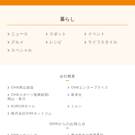
暮らし
ニュース
スポット
イベント
グルメ
レシピ
ライフスタイル
スペシャル
会社概要
OHK岡山放送
OHKエンタープライズ
OHKスポーツ振興財団/
新本社
岡山・香川
KURUNホール
ミルン
株式会社OHKネットコム
OHKからのお知らせ
OHKハウジング
青少年向け推奨番組