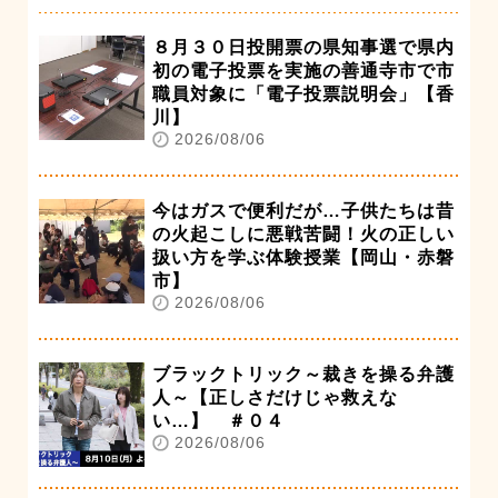
８月３０日投開票の県知事選で県内
初の電子投票を実施の善通寺市で市
職員対象に「電子投票説明会」【香
川】
2026/08/06
今はガスで便利だが…子供たちは昔
の火起こしに悪戦苦闘！火の正しい
扱い方を学ぶ体験授業【岡山・赤磐
市】
2026/08/06
ブラックトリック～裁きを操る弁護
人～【正しさだけじゃ救えな
い…】 ＃０４
2026/08/06