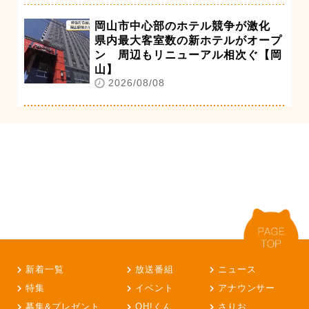
岡山市中心部のホテル競争が激化
県内最大客室数の新ホテルがオープ
ン 周辺もリニューアル相次ぐ【岡
山】
2026/08/08
新着一覧
放送番組
ニュース
特集
イベント
アナウンサー
募集&プレゼント
OH!くん
さりお