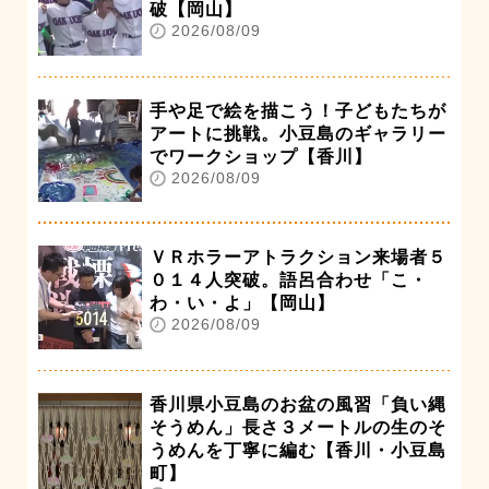
破【岡山】
2026/08/09
手や足で絵を描こう！子どもたちが
アートに挑戦。小豆島のギャラリー
でワークショップ【香川】
2026/08/09
ＶＲホラーアトラクション来場者５
０１４人突破。語呂合わせ「こ・
わ・い・よ」【岡山】
2026/08/09
香川県小豆島のお盆の風習「負い縄
そうめん」長さ３メートルの生のそ
うめんを丁寧に編む【香川・小豆島
町】