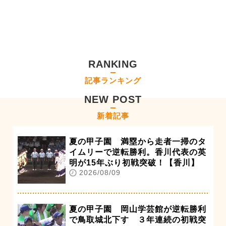
RANKING
記事ランキング
NEW POST
新着記事
夏の甲子園 満塁から走者一掃のタ
イムリーで逆転勝利。香川代表の英
明が15年ぶり初戦突破！【香川】
2026/08/09
夏の甲子園 岡山学芸館が逆転勝利
で鳥取城北下す ３年連続の初戦突