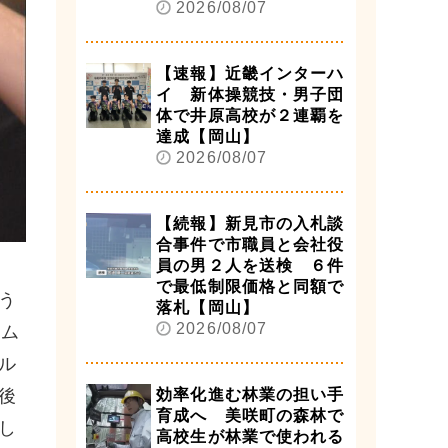
2026/08/07
【速報】近畿インターハ
イ 新体操競技・男子団
体で井原高校が２連覇を
達成【岡山】
2026/08/07
【続報】新見市の入札談
合事件で市職員と会社役
員の男２人を送検 ６件
で最低制限価格と同額で
う
落札【岡山】
2026/08/07
ーム
ル
効率化進む林業の担い手
後
育成へ 美咲町の森林で
し
高校生が林業で使われる