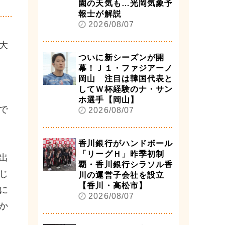
園の天気も…光岡気象予
報士が解説
2026/08/07
大
ついに新シーズンが開
幕！Ｊ１・ファジアーノ
岡山 注目は韓国代表と
してＷ杯経験のナ・サン
ホ選手【岡山】
で
2026/08/07
香川銀行がハンドボール
「リーグＨ」昨季初制
出
覇・香川銀行シラソル香
じ
川の運営子会社を設立
【香川・高松市】
に
2026/08/07
か