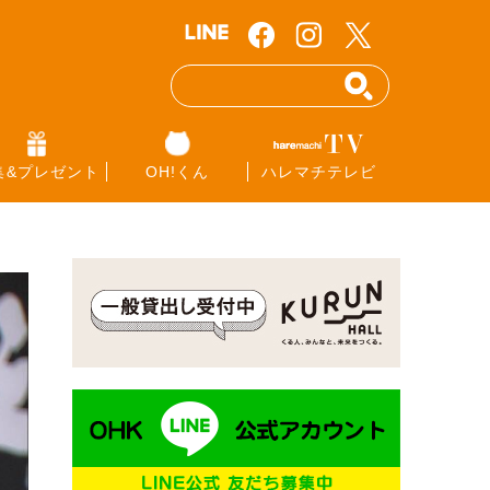
集&プレゼント
OH!くん
ハレマチテレビ