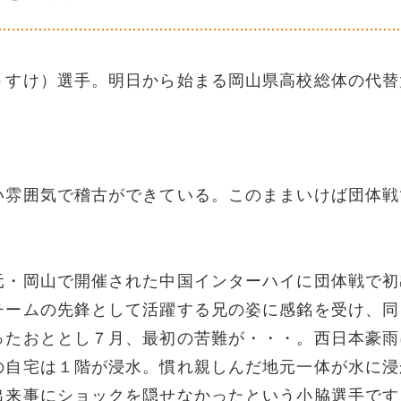
うすけ）選手。明日から始まる岡山県高校総体の代替
い雰囲気で稽古ができている。このままいけば団体戦
元・岡山で開催された中国インターハイに団体戦で初
チームの先鋒として活躍する兄の姿に感銘を受け、同
ったおととし７月、最初の苦難が・・・。西日本豪雨
の自宅は１階が浸水。慣れ親しんだ地元一体が水に浸
出来事にショックを隠せなかったという小脇選手です