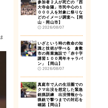
参加者２人が死亡の「西
大寺会陽」市民中心の１
０００人を対象に祭りな
どのイメージ調査へ【岡
山・岡山市】
2026/08/07
ま
いざという時の救命の知
識と技術が学べる 倉敷
市の商業施設で「赤十字
講習１００周年キャラバ
ン」【岡山】
2026/08/07
真庭市で人の生活圏での
クマ出没を想定した緊急
銃猟訓練 出没情報から
猟銃で撃つまでの対応を
確認【岡山】