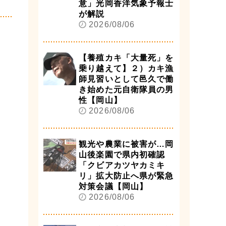
意」光岡香洋気象予報士
が解説
2026/08/06
【養殖カキ「大量死」を
乗り越えて】２）カキ漁
師見習いとして邑久で働
き始めた元自衛隊員の男
性【岡山】
2026/08/06
観光や農業に被害が…岡
山後楽園で県内初確認
「クビアカツヤカミキ
リ」拡大防止へ県が緊急
対策会議【岡山】
2026/08/06