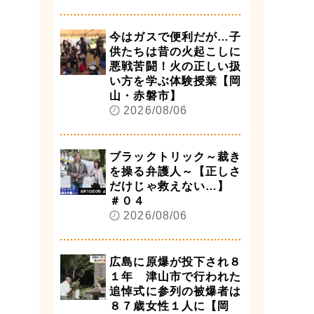
今はガスで便利だが…子
供たちは昔の火起こしに
悪戦苦闘！火の正しい扱
い方を学ぶ体験授業【岡
山・赤磐市】
2026/08/06
ブラックトリック～裁き
を操る弁護人～【正しさ
だけじゃ救えない…】
＃０４
2026/08/06
広島に原爆が投下され８
１年 津山市で行われた
追悼式に参列の被爆者は
８７歳女性１人に【岡