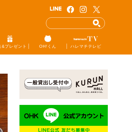
集&プレゼント
OH!くん
ハレマチテレビ