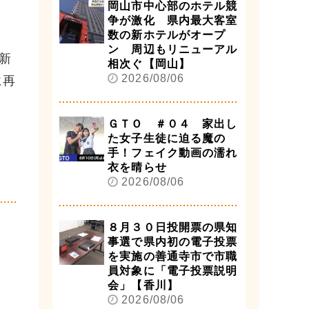
岡山市中心部のホテル競
争が激化 県内最大客室
数の新ホテルがオープ
ン 周辺もリニューアル
新
相次ぐ【岡山】
2026/08/06
に再
ＧＴＯ ＃０４ 家出し
た女子生徒に迫る魔の
手！フェイク動画の濡れ
衣を晴らせ
2026/08/06
８月３０日投開票の県知
事選で県内初の電子投票
を実施の善通寺市で市職
員対象に「電子投票説明
会」【香川】
2026/08/06