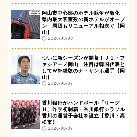
岡山市中心部のホテル競争が激化
県内最大客室数の新ホテルがオープ
ン 周辺もリニューアル相次ぐ【岡
山】
2026/08/08
ついに新シーズンが開幕！Ｊ１・フ
ァジアーノ岡山 注目は韓国代表と
してＷ杯経験のナ・サンホ選手【岡
山】
2026/08/07
香川銀行がハンドボール「リーグ
Ｈ」昨季初制覇・香川銀行シラソル
香川の運営子会社を設立【香川・高
松市】
2026/08/07