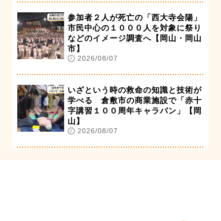
参加者２人が死亡の「西大寺会陽」
市民中心の１０００人を対象に祭り
などのイメージ調査へ【岡山・岡山
市】
2026/08/07
いざという時の救命の知識と技術が
学べる 倉敷市の商業施設で「赤十
字講習１００周年キャラバン」【岡
山】
2026/08/07