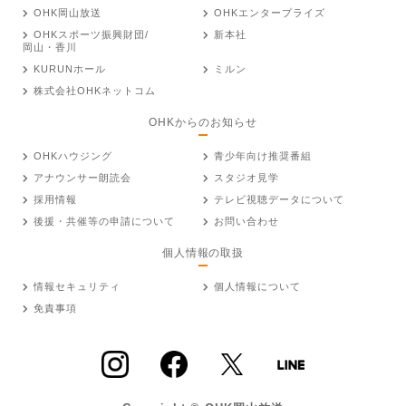
OHK岡山放送
OHKエンタープライズ
OHKスポーツ振興財団/
新本社
岡山・香川
KURUNホール
ミルン
株式会社OHKネットコム
OHKからのお知らせ
OHKハウジング
青少年向け推奨番組
アナウンサー朗読会
スタジオ見学
採用情報
テレビ視聴データについて
後援・共催等の申請について
お問い合わせ
個人情報の取扱
情報セキュリティ
個人情報について
免責事項