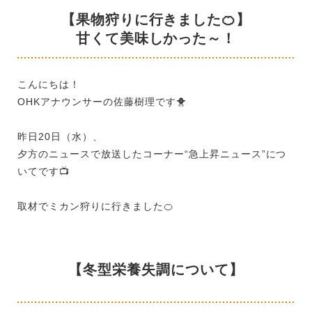
【果物狩りに行きました🍊】
甘くて美味しかった～！
こんにちは！
OHK
アナウンサーの佐藤樹理です
🐥
昨日
20
日（水）、
夕方のニュースで放送したコーナー“急上昇ニュース”につ
いてです
📺
取材でミカン狩りに行きました
🍊
【冬型栄養失調について】