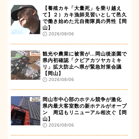
【養殖カキ「大量死」を乗り越え
て】２）カキ漁師見習いとして邑久
で働き始めた元自衛隊員の男性【岡
山】
2026/08/06
観光や農業に被害が…岡山後楽園で
県内初確認「クビアカツヤカミキ
リ」拡大防止へ県が緊急対策会議
【岡山】
2026/08/06
岡山市中心部のホテル競争が激化
県内最大客室数の新ホテルがオープ
ン 周辺もリニューアル相次ぐ【岡
山】
2026/08/06