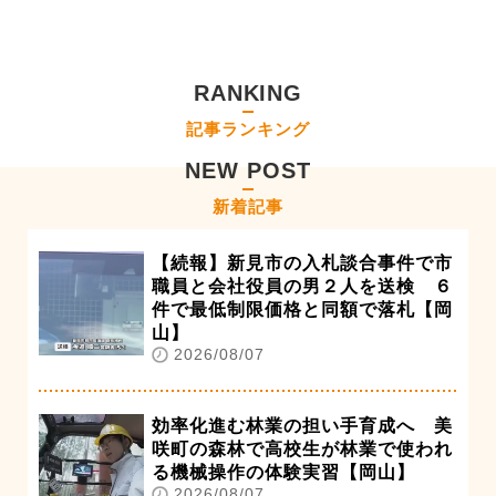
RANKING
記事ランキング
NEW POST
新着記事
【続報】新見市の入札談合事件で市
職員と会社役員の男２人を送検 ６
件で最低制限価格と同額で落札【岡
山】
2026/08/07
効率化進む林業の担い手育成へ 美
咲町の森林で高校生が林業で使われ
る機械操作の体験実習【岡山】
2026/08/07