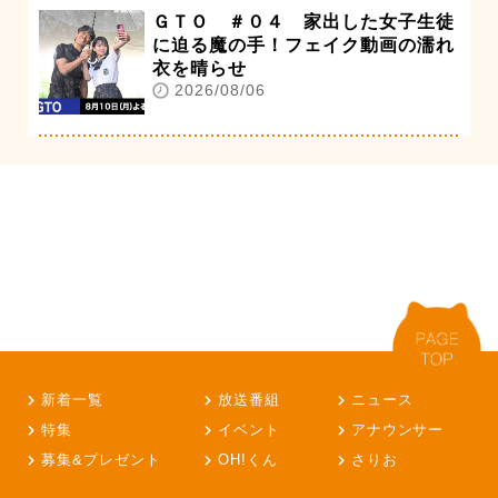
ＧＴＯ ＃０４ 家出した女子生徒
に迫る魔の手！フェイク動画の濡れ
衣を晴らせ
2026/08/06
新着一覧
放送番組
ニュース
特集
イベント
アナウンサー
募集&プレゼント
OH!くん
さりお