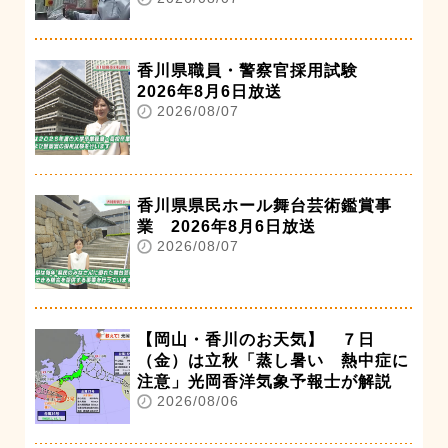
香川県職員・警察官採用試験
2026年8月6日放送
2026/08/07
香川県県民ホール舞台芸術鑑賞事
業 2026年8月6日放送
2026/08/07
【岡山・香川のお天気】 ７日
（金）は立秋「蒸し暑い 熱中症に
注意」光岡香洋気象予報士が解説
2026/08/06